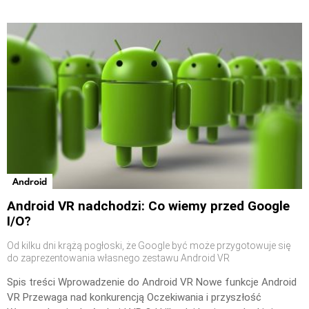
Android
Android VR nadchodzi: Co wiemy przed Google
I/O?
Od kilku dni krążą pogłoski, że Google być może przygotowuje się
do zaprezentowania własnego zestawu Android VR
Spis treści Wprowadzenie do Android VR Nowe funkcje Android
VR Przewaga nad konkurencją Oczekiwania i przyszłość