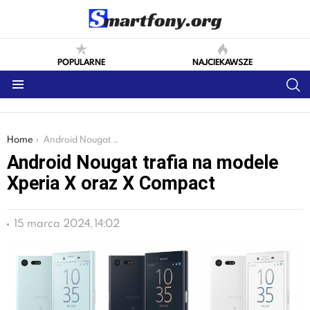
POPULARNE
NAJCIEKAWSZE
S
Menu
You are here:
Home
Android Nougat trafia na modele Xperia X oraz X Compact
Android Nougat trafia na modele
Xperia X oraz X Compact
15 marca 2024, 14:02