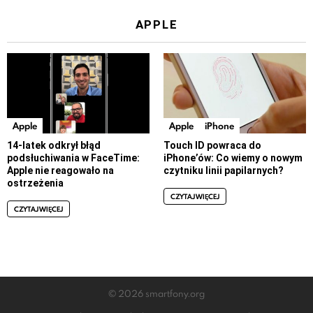
APPLE
Apple
Apple
iPhone
14-latek odkrył błąd
Touch ID powraca do
podsłuchiwania w FaceTime:
iPhone’ów: Co wiemy o nowym
Apple nie reagowało na
czytniku linii papilarnych?
ostrzeżenia
CZYTAJ WIĘCEJ
CZYTAJ WIĘCEJ
© 2026 smartfony.org