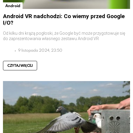
Android
Android VR nadchodzi: Co wiemy przed Google
I/O?
Od kilku dni krążą pogłoski, że Google być może przygotowuje się
do zaprezentowania własnego zestawu Android VR
9 listopada 2024, 23:50
CZYTAJ WIĘCEJ