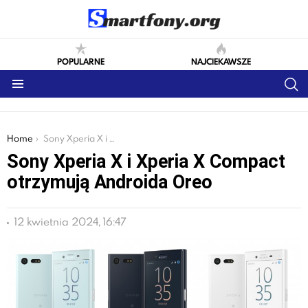
POPULARNE
NAJCIEKAWSZE
S
Menu
You are here:
Home
Sony Xperia X i Xperia X Compact otrzymują Androida Oreo
Sony Xperia X i Xperia X Compact
otrzymują Androida Oreo
12 kwietnia 2024, 16:47