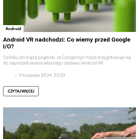
Android
Android VR nadchodzi: Co wiemy przed Google
I/O?
Od kilku dni krążą pogłoski, że Google być może przygotowuje się
do zaprezentowania własnego zestawu Android VR
9 listopada 2024, 23:50
CZYTAJ WIĘCEJ