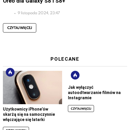
Oreo dla Galaxy S8 i S8+
9 listopada 2024, 23:47
CZYTAJ WIĘCEJ
POLECANE
Jak wyłączyć
autoodtwarzanie filmów na
Instagramie
CZYTAJ WIĘCEJ
Użytkownicy iPhone’ów
skarżą się na samoczynnie
włączające się latarki