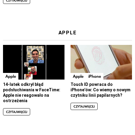
CZYTAJ WIĘCEJ
APPLE
Apple
Apple
iPhone
14-latek odkrył błąd
Touch ID powraca do
podsłuchiwania w FaceTime:
iPhone’ów: Co wiemy o nowym
Apple nie reagowało na
czytniku linii papilarnych?
ostrzeżenia
CZYTAJ WIĘCEJ
CZYTAJ WIĘCEJ