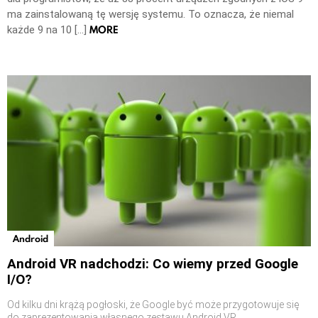
ma zainstalowaną tę wersję systemu. To oznacza, że niemal
MORE
każde 9 na 10 […]
Android
Android VR nadchodzi: Co wiemy przed Google
I/O?
Od kilku dni krążą pogłoski, że Google być może przygotowuje się
do zaprezentowania własnego zestawu Android VR