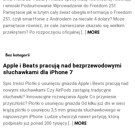
i wnioski Podsumowanie Wprowadzenie do Freedom 251
Pamiętacie jak w lutym cały świat obiegła informacja o Freedom
251, czyli smartfonie z Androidem za niecałe 4 dolary? Może
pamiętacie również, że całe zamieszanie okazało się wielkim
MORE
przekrętem? Po rozpoczęciu oficjalnej […]
Bez kategorii
Apple i Beats pracują nad bezprzewodowymi
słuchawkami dla iPhone 7
Spis treści Plotki o usunięciu gniazda Apple i Beats pracują nad
nowymi słuchawkami Czy AirPods zastąpią tradycyjne
słuchawki? Innowacyjne rozwiązania Apple Co przyniesie
przyszłość? Plotki o usunięciu gniazda Od kilku już dni w sieci
krążą plotki o usunięciu 3,5 mm gniazda słuchawkowego w
najnowszym iPhone. Ludzie utworzyli nawet petycję, którą
MORE
podpisało już ponad 200 tysięcy […]