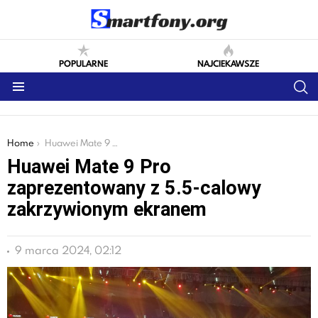
POPULARNE
NAJCIEKAWSZE
S
Menu
You are here:
Home
Huawei Mate 9 Pro zaprezentowany z 5.5-calowy zakrzywionym ekranem
Huawei Mate 9 Pro
zaprezentowany z 5.5-calowy
zakrzywionym ekranem
9 marca 2024, 02:12