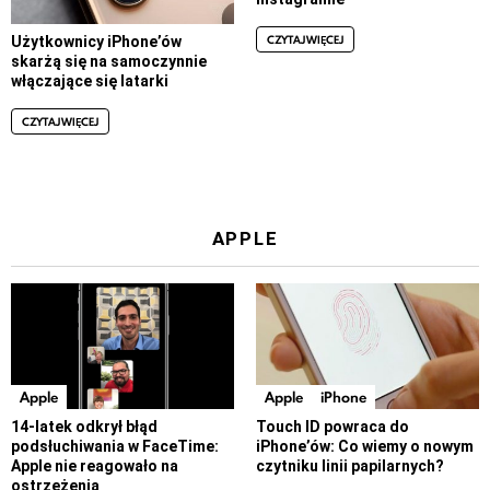
CZYTAJ WIĘCEJ
Użytkownicy iPhone’ów
skarżą się na samoczynnie
włączające się latarki
CZYTAJ WIĘCEJ
APPLE
Apple
Apple
iPhone
14-latek odkrył błąd
Touch ID powraca do
podsłuchiwania w FaceTime:
iPhone’ów: Co wiemy o nowym
Apple nie reagowało na
czytniku linii papilarnych?
ostrzeżenia