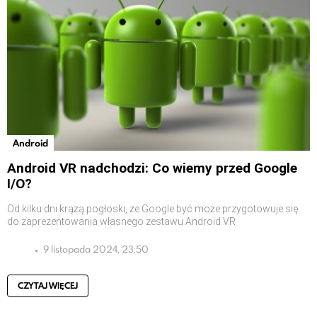
Android
Android VR nadchodzi: Co wiemy przed Google
I/O?
Od kilku dni krążą pogłoski, że Google być może przygotowuje się
do zaprezentowania własnego zestawu Android VR
9 listopada 2024, 23:50
CZYTAJ WIĘCEJ