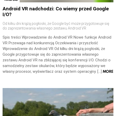
Android VR nadchodzi: Co wiemy przed Google
I/O?
Od kilku dni krążą pogłoski, że Google być może przygotowuje się
do zaprezentowania własnego zestawu Android VR
Spis treści Wprowadzenie do Android VR Nowe funkcje Android
VR Przewaga nad konkurencją Oczekiwania i przyszłość
Wprowadzenie do Android VR Od kilku dni krążą pogłoski, że
Google przygotowuje się do zaprezentowania własnego
zestawu Android VR na zbliżającej się konferencji I/O. Chodzi o
samodzielny zestaw okularów, który będzie wyposażony we
MORE
własny procesor, wyświetlacz oraz system operacyjny. […]