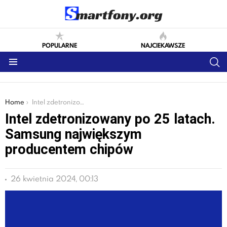
POPULARNE
NAJCIEKAWSZE
S
Menu
You are here:
Home
Intel zdetronizowany po 25 latach. Samsung największym producentem chipów
Intel zdetronizowany po 25 latach.
Samsung największym
producentem chipów
26 kwietnia 2024, 00:13