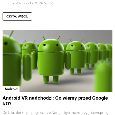
9 listopada 2024, 23:56
CZYTAJ WIĘCEJ
Android
Android VR nadchodzi: Co wiemy przed Google
I/O?
Od kilku dni krążą pogłoski, że Google być może przygotowuje się