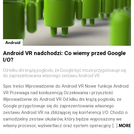
Android
Android VR nadchodzi: Co wiemy przed Google
I/O?
Od kilku dni krążą pogłoski, że Google być może przygotowuje się
do zaprezentowania własnego zestawu Android VR
Spis treści Wprowadzenie do Android VR Nowe funkcje Android
VR Przewaga nad konkurencją Oczekiwania i przyszłość
Wprowadzenie do Android VR Od kilku dni krążą pogłoski, że
Google przygotowuje się do zaprezentowania własnego
zestawu Android VR na zbliżającej się konferencji I/O. Chodzi o
samodzielny zestaw okularów, który będzie wyposażony we
MORE
własny procesor, wyświetlacz oraz system operacyjny. […]