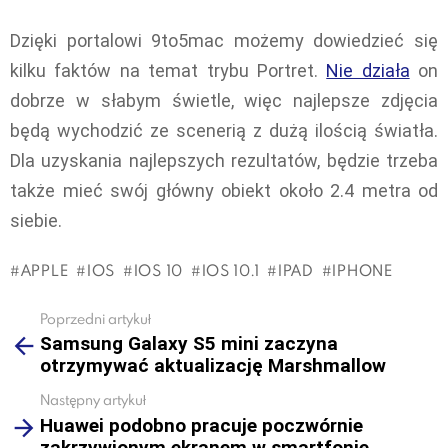
Dzięki portalowi 9to5mac możemy dowiedzieć się
kilku faktów na temat trybu Portret.
Nie działa
on
dobrze w słabym świetle, więc najlepsze zdjęcia
będą wychodzić ze scenerią z dużą ilością światła.
Dla uzyskania najlepszych rezultatów, będzie trzeba
także mieć swój główny obiekt około 2.4 metra od
siebie.
APPLE
IOS
IOS 10
IOS 10.1
IPAD
IPHONE
Poprzedni artykuł
See
Samsung Galaxy S5 mini zaczyna
more
otrzymywać aktualizację Marshmallow
Następny artykuł
Huawei podobno pracuje poczwórnie
zakrzywionym ekranem w smartfonie