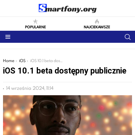
POPULARNE
NAJCIEKAWSZE
S
Menu
You are here:
Home
iOS
iOS 10.1 beta dostępny publicznie
iOS 10.1 beta dostępny publicznie
14 września 2024, 11:14