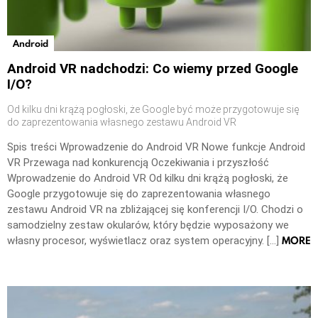
Android
Android VR nadchodzi: Co wiemy przed Google
I/O?
Od kilku dni krążą pogłoski, że Google być może przygotowuje się
do zaprezentowania własnego zestawu Android VR
Spis treści Wprowadzenie do Android VR Nowe funkcje Android
VR Przewaga nad konkurencją Oczekiwania i przyszłość
Wprowadzenie do Android VR Od kilku dni krążą pogłoski, że
Google przygotowuje się do zaprezentowania własnego
zestawu Android VR na zbliżającej się konferencji I/O. Chodzi o
samodzielny zestaw okularów, który będzie wyposażony we
MORE
własny procesor, wyświetlacz oraz system operacyjny. […]