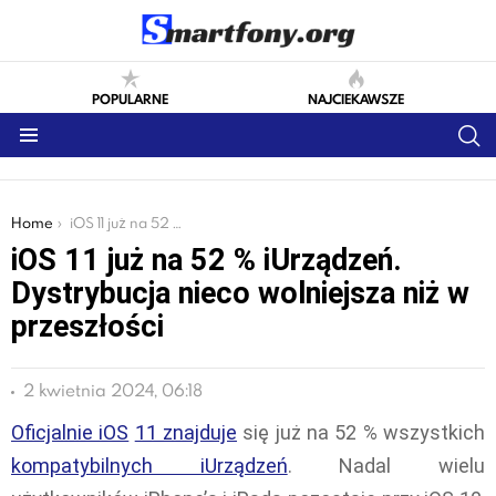
POPULARNE
NAJCIEKAWSZE
S
Menu
You are here:
Home
iOS 11 już na 52 % iUrządzeń. Dystrybucja nieco wolniejsza niż w przeszłości
iOS 11 już na 52 % iUrządzeń.
Dystrybucja nieco wolniejsza niż w
przeszłości
2 kwietnia 2024, 06:18
Oficjalnie iOS
11 znajduje
się już na 52 % wszystkich
kompatybilnych iUrządzeń
. Nadal wielu