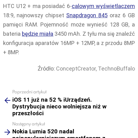
HTC U12 + ma posiadać 6-
calowym wyświetlaczem
18:9, najnowszy chipset
Snapdragon 845
oraz 6 GB
pamięci RAM. Pojemność może wynieść 128 GB, a
bateria
będzie miała
3450 mAh. Z tyłu ma się znaleźć
konfiguracja aparatów 16MP + 12MP, a z przodu 8MP
+ 8MP.
Źródło:
ConceptCreator,
TechnoBuffalo
Poprzedni artykuł
See
iOS 11 już na 52 % iUrządzeń.
more
Dystrybucja nieco wolniejsza niż w
przeszłości
Następny artykuł
Nokia Lumia 520 nadal