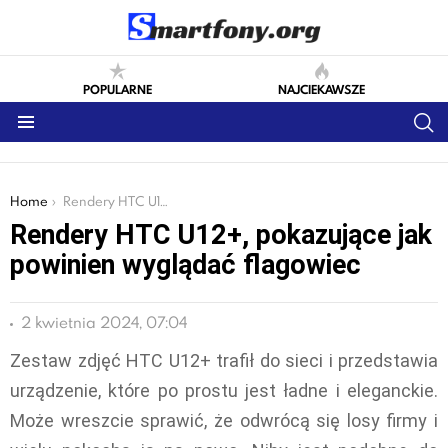
POPULARNE
NAJCIEKAWSZE
S
Menu
You are here:
Home
Rendery HTC U12+, pokazujące jak powinien wyglądać flagowiec
Rendery HTC U12+, pokazujące jak
powinien wyglądać flagowiec
2 kwietnia 2024, 07:04
Zestaw zdjęć HTC U12+ trafił do sieci i przedstawia
urządzenie, które po prostu jest ładne i eleganckie.
Może wreszcie sprawić, że odwrócą się losy firmy i