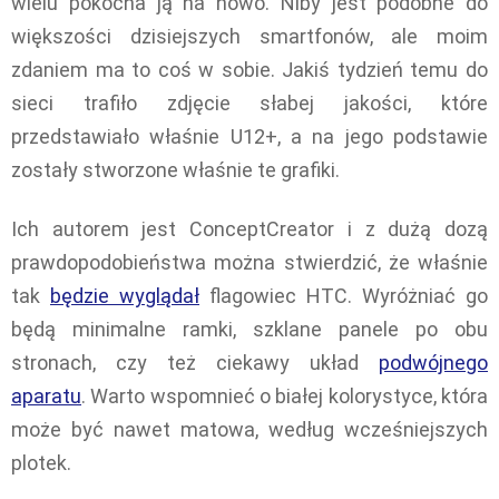
wielu pokocha ją na nowo. Niby jest podobne do
większości dzisiejszych smartfonów, ale moim
zdaniem ma to coś w sobie. Jakiś tydzień temu do
sieci trafiło zdjęcie słabej jakości, które
przedstawiało właśnie U12+, a na jego podstawie
zostały stworzone właśnie te grafiki.
Ich autorem jest ConceptCreator i z dużą dozą
prawdopodobieństwa można stwierdzić, że właśnie
tak
będzie wyglądał
flagowiec HTC. Wyróżniać go
będą minimalne ramki, szklane panele po obu
stronach, czy też ciekawy układ
podwójnego
aparatu
. Warto wspomnieć o białej kolorystyce, która
może być nawet matowa, według wcześniejszych
plotek.