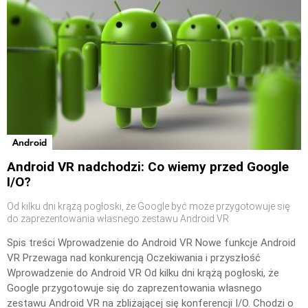
Android
Android VR nadchodzi: Co wiemy przed Google
I/O?
Od kilku dni krążą pogłoski, że Google być może przygotowuje się
do zaprezentowania własnego zestawu Android VR
Spis treści Wprowadzenie do Android VR Nowe funkcje Android
VR Przewaga nad konkurencją Oczekiwania i przyszłość
Wprowadzenie do Android VR Od kilku dni krążą pogłoski, że
Google przygotowuje się do zaprezentowania własnego
zestawu Android VR na zbliżającej się konferencji I/O. Chodzi o