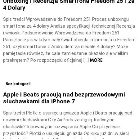
Unboxing i Recenzja Smartfona Freedom 251 za
4 Dolary
Spis treści Wprowadzenie do Freedom 251 Proces unboxingu
smartfona za 4 dolary Analiza specyfikacji technicznej Recenzja
i wnioski Podsumowanie Wprowadzenie do Freedom 251
Pamiętacie jak w lutym cały świat obiegła informacja o Freedom
251, czyli smartfonie z Androidem za niecałe 4 dolary? Może
pamiętacie również, że całe zamieszanie okazało się wielkim
MORE
przekrętem? Po rozpoczęciu oficjalnej […]
Bez kategorii
Apple i Beats pracują nad bezprzewodowymi
słuchawkami dla iPhone 7
Spis treści Plotki o usunięciu gniazda Apple i Beats pracują nad
nowymi słuchawkami Czy AirPods zastąpią tradycyjne
słuchawki? Innowacyjne rozwiązania Apple Co przyniesie
przyszłość? Plotki o usunięciu gniazda Od kilku już dni w sieci