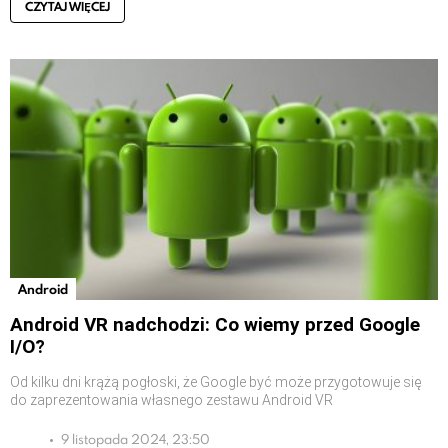
CZYTAJ WIĘCEJ
Android
Android VR nadchodzi: Co wiemy przed Google
I/O?
Od kilku dni krążą pogłoski, że Google być może przygotowuje się
do zaprezentowania własnego zestawu Android VR
9 listopada 2024, 23:50