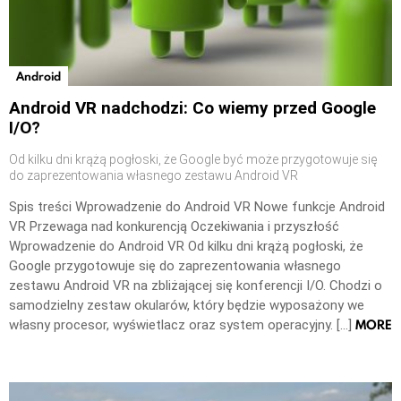
Android
Android VR nadchodzi: Co wiemy przed Google
I/O?
Od kilku dni krążą pogłoski, że Google być może przygotowuje się
do zaprezentowania własnego zestawu Android VR
Spis treści Wprowadzenie do Android VR Nowe funkcje Android
VR Przewaga nad konkurencją Oczekiwania i przyszłość
Wprowadzenie do Android VR Od kilku dni krążą pogłoski, że
Google przygotowuje się do zaprezentowania własnego
zestawu Android VR na zbliżającej się konferencji I/O. Chodzi o
samodzielny zestaw okularów, który będzie wyposażony we
MORE
własny procesor, wyświetlacz oraz system operacyjny. […]