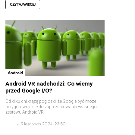
CZYTAJ WIĘCEJ
Android
Android VR nadchodzi: Co wiemy
przed Google I/O?
Od kilku dni krążą pogłoski, że Google być może
przygotowuje się do zaprezentowania własnego
zestawu Android VR
9 listopada 2024, 23:50