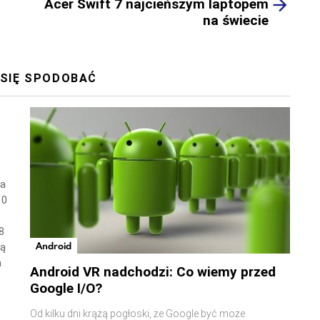
Acer Swift 7 najcieńszym laptopem
na świecie
 SIĘ SPODOBAĆ
wa
10
8
Android
ną
a
Android VR nadchodzi: Co wiemy przed
Google I/O?
Od kilku dni krążą pogłoski, że Google być może