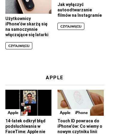
Jak wyłączyć
autoodtwarzanie
filmów na Instagramie
Użytkownicy
iPhone’ów skarżą się
CZYTAJ WIĘCEJ
na samoczynnie
włączające się latarki
CZYTAJ WIĘCEJ
APPLE
Apple
Apple
iPhone
14-latek odkrył błąd
Touch ID powraca do
podsłuchiwania w
iPhone’ów: Co wiemy o
FaceTime: Apple nie
nowym czytniku linii