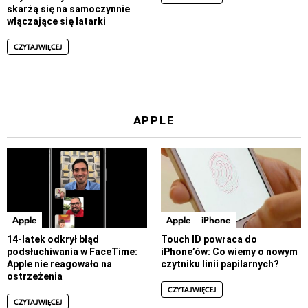
skarżą się na samoczynnie
włączające się latarki
CZYTAJ WIĘCEJ
APPLE
Apple
Apple
iPhone
14-latek odkrył błąd
Touch ID powraca do
podsłuchiwania w FaceTime:
iPhone’ów: Co wiemy o nowym
Apple nie reagowało na
czytniku linii papilarnych?
ostrzeżenia
CZYTAJ WIĘCEJ
CZYTAJ WIĘCEJ