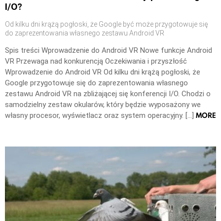
I/O?
Od kilku dni krążą pogłoski, że Google być może przygotowuje się
do zaprezentowania własnego zestawu Android VR
Spis treści Wprowadzenie do Android VR Nowe funkcje Android
VR Przewaga nad konkurencją Oczekiwania i przyszłość
Wprowadzenie do Android VR Od kilku dni krążą pogłoski, że
Google przygotowuje się do zaprezentowania własnego
zestawu Android VR na zbliżającej się konferencji I/O. Chodzi o
samodzielny zestaw okularów, który będzie wyposażony we
MORE
własny procesor, wyświetlacz oraz system operacyjny. […]