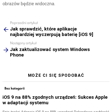
obrazów będzie widoczna.
Poprzedni artykuł
See
Jak sprawdzić, które aplikacje
more
najbardziej wyczerpują baterię [iOS 9]
Następny artykuł
Jak zaktualizować system Windows
Phone
MOŻE CI SIĘ SPODOBAĆ
Bez kategorii
iOS 9 na 88% zgodnych urządzeń: Sukces Apple
w adaptacji systemu
Spis treści Adopcja iOS 9 na 88% urządzeń Rekordowa szybkość