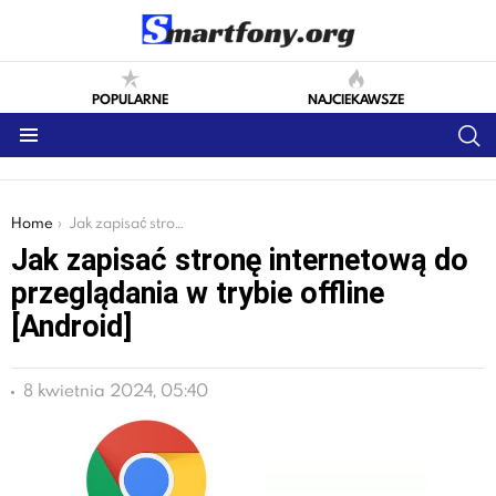
POPULARNE
NAJCIEKAWSZE
S
Menu
You are here:
Home
Jak zapisać stronę internetową do przeglądania w trybie offline [Android]
Jak zapisać stronę internetową do
przeglądania w trybie offline
[Android]
8 kwietnia 2024, 05:40