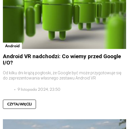
Android
Android VR nadchodzi: Co wiemy przed Google
I/O?
Od kilku dni krążą pogłoski, że Google być może przygotowuje się
do zaprezentowania własnego zestawu Android VR
9 listopada 2024, 23:50
CZYTAJ WIĘCEJ