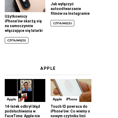
Jak wyłączyć
autoodtwarzanie
filmów na Instagramie
Użytkownicy
iPhone’ów skarżą się
CZYTAJ WIĘCEJ
na samoczynnie
włączające się latarki
CZYTAJ WIĘCEJ
APPLE
Apple
Apple
iPhone
14-latek odkrył błąd
Touch ID powraca do
podsłuchiwania w
iPhone’ów: Co wiemy o
FaceTime: Apple nie
nowym czytniku linii