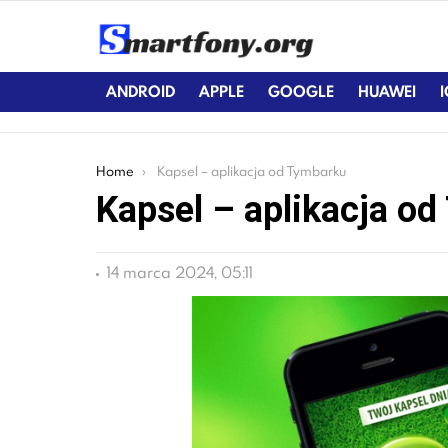
ANDROID
APPLE
GOOGLE
HUAWEI
You are here:
Home
Kapsel – aplikacja od Tymbarku
Kapsel – aplikacja o
14 marca 2024, 05:11