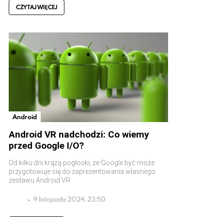
CZYTAJ WIĘCEJ
Android
Android VR nadchodzi: Co wiemy
przed Google I/O?
Od kilku dni krążą pogłoski, że Google być może
przygotowuje się do zaprezentowania własnego
zestawu Android VR
9 listopada 2024, 23:50