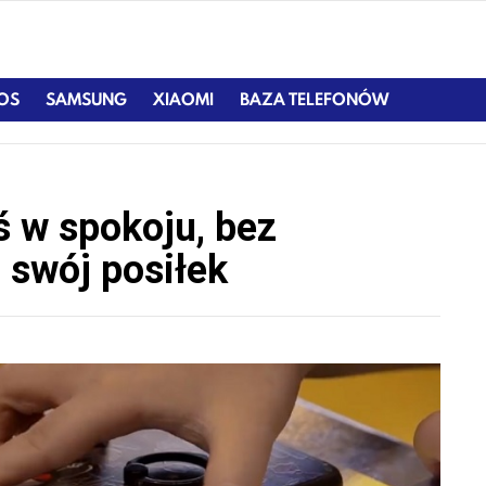
IOS
SAMSUNG
XIAOMI
BAZA TELEFONÓW
ś w spokoju, bez
 swój posiłek