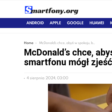
ANDROID
APPLE
GOOGLE
HUAWEI
You are here:
Home
McDonald’s chce, abyś w spokoju, bez smartfonu mógł zjeść swój posiłek
McDonald’s chce, aby
smartfonu mógł zjeść
4 sierpnia 2024, 03:00