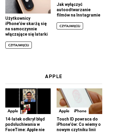
Jak wyłączyć
autoodtwarzanie
filmów na Instagramie
Użytkownicy
iPhone’ów skarżą się
CZYTAJ WIĘCEJ
na samoczynnie
włączające się latarki
CZYTAJ WIĘCEJ
APPLE
Apple
Apple
iPhone
14-latek odkrył błąd
Touch ID powraca do
podsłuchiwania w
iPhone’ów: Co wiemy o
FaceTime: Apple nie
nowym czytniku linii