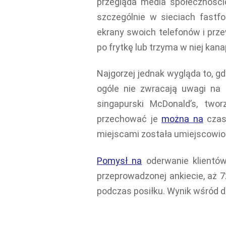
przegląda media społeczności
szczególnie w sieciach fast
ekrany swoich telefonów i przew
po frytkę lub trzyma w niej kana
Najgorzej jednak wygląda to, g
ogóle nie zwracają uwagi na 
singapurski McDonald’s, two
przechować je
można na
czas
miejscami została umiejscowion
Pomysł na
oderwanie klientó
przeprowadzonej ankiecie, aż 7
podczas posiłku. Wynik wśród d