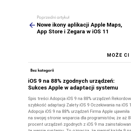
Poprzedni artykuł
See
more
Nowe ikony aplikacji Apple Maps,
App Store i Zegara w iOS 11
MOŻE CI
Bez kategorii
iOS 9 na 88% zgodnych urządzeń:
Sukces Apple w adaptacji systemu
Spis treści Adopcja iOS 9 na 88% urządzeń Rekordo
szybkość adaptacji Zalety iOS 9 Oczekiwania na iOS 
Adopcja iOS 9 na 88% urządzeń Firma Apple ujawniła
na swojej stronie wsparcia dla programistów, że aż 8
procent urządzeń zgodnych z iOS 9 ma zainstalowa
tę wersję systemu. To oznacza, że niemal każde 9 n