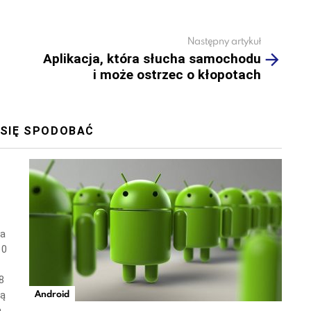
Następny artykuł
Aplikacja, która słucha samochodu
i może ostrzec o kłopotach
 SIĘ SPODOBAĆ
wa
10
8
Android
ną
a