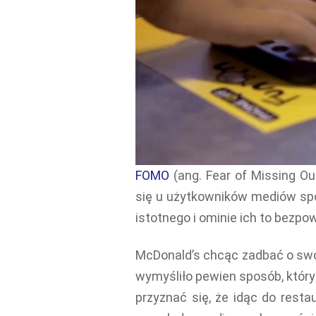
FOMO
(ang. Fear of Missing Ou
się u użytkowników mediów spo
istotnego i ominie ich to bezpow
McDonald’s chcąc zadbać o swoi
wymyśliło pewien sposób, który
przyznać się, że idąc do resta