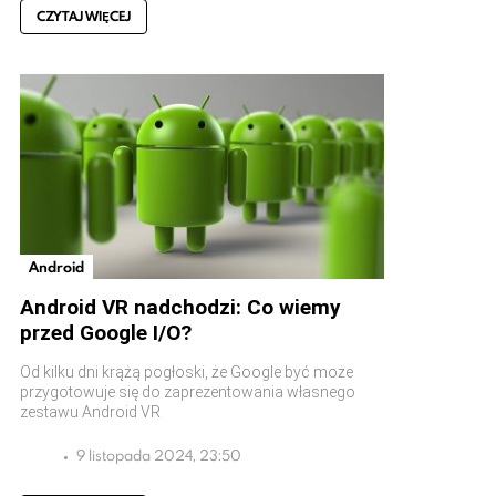
CZYTAJ WIĘCEJ
Android
Android VR nadchodzi: Co wiemy
przed Google I/O?
Od kilku dni krążą pogłoski, że Google być może
przygotowuje się do zaprezentowania własnego
zestawu Android VR
9 listopada 2024, 23:50