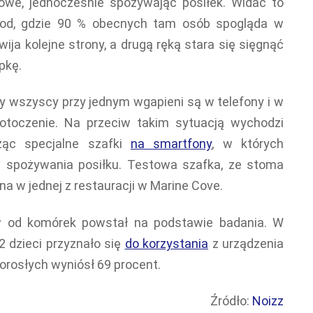
owe, jednocześnie spożywając posiłek. Widać to
food, gdzie 90 % obecnych tam osób spogląda w
ija kolejne strony, a drugą ręką stara się sięgnąć
pkę.
dy wszyscy przy jednym wgapieni są w telefony i w
otoczenie. Na przeciw takim sytuacją wychodzi
rząc specjalne szafki
na smartfony
, w których
 spożywania posiłku. Testowa szafka, ze stoma
a w jednej z restauracji w Marine Cove.
w od komórek powstał na podstawie badania. W
2 dzieci przyznało się
do korzystania
z urządzenia
orosłych wyniósł 69 procent.
Źródło:
Noizz