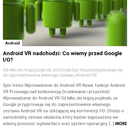
Android
Android VR nadchodzi: Co wiemy przed Google
I/O?
Od kilku dni krążą pogłoski, że Google być może przygotowuje się
do zaprezentowania własnego zestawu Android VR
Spis treści Wprowadzenie do Android VR Nowe funkcje Android
VR Przewaga nad konkurencją Oczekiwania i przyszłość
Wprowadzenie do Android VR Od kilku dni krążą pogłoski, że
Google przygotowuje się do zaprezentowania własnego
zestawu Android VR na zbliżającej się konferencji I/O. Chodzi o
samodzielny zestaw okularów, który będzie wyposażony we
MORE
własny procesor, wyświetlacz oraz system operacyjny. […]