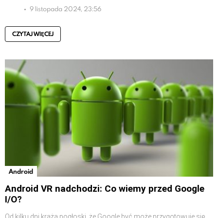
9 listopada 2024, 23:56
CZYTAJ WIĘCEJ
Android
Android VR nadchodzi: Co wiemy przed Google
I/O?
Od kilku dni krążą pogłoski, że Google być może przygotowuje się