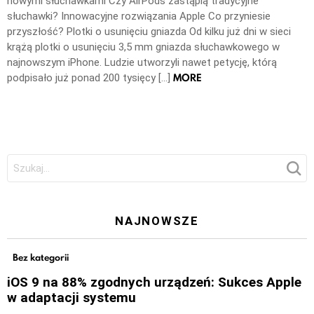
nowymi słuchawkami Czy AirPods zastąpią tradycyjne
słuchawki? Innowacyjne rozwiązania Apple Co przyniesie
przyszłość? Plotki o usunięciu gniazda Od kilku już dni w sieci
krążą plotki o usunięciu 3,5 mm gniazda słuchawkowego w
najnowszym iPhone. Ludzie utworzyli nawet petycję, którą
MORE
podpisało już ponad 200 tysięcy […]
Szukaj:
NAJNOWSZE
Bez kategorii
iOS 9 na 88% zgodnych urządzeń: Sukces Apple
w adaptacji systemu