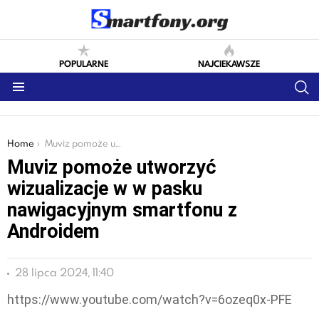
POPULARNE
NAJCIEKAWSZE
S
Menu
You are here:
Home
Muviz pomoże utworzyć wizualizacje w w pasku nawigacyjnym smartfonu z Androidem
Muviz pomoże utworzyć
wizualizacje w w pasku
nawigacyjnym smartfonu z
Androidem
28 lipca 2024, 11:40
https://www.youtube.com/watch?v=6ozeq0x-PFE