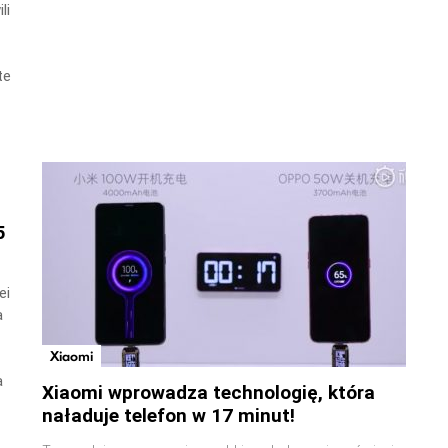
li
te
5
ei
a
Xiaomi
a
Xiaomi wprowadza technologię, która
naładuje telefon w 17 minut!