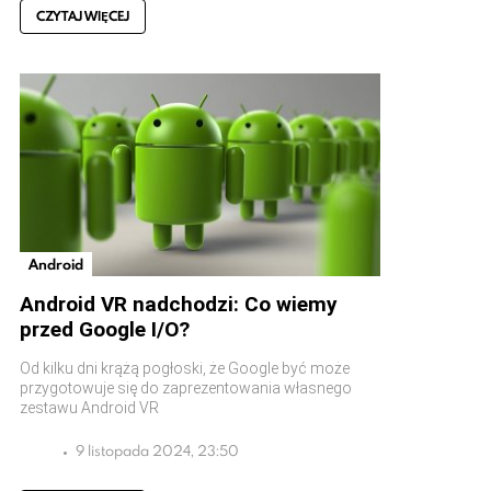
CZYTAJ WIĘCEJ
Android
Android VR nadchodzi: Co wiemy
przed Google I/O?
Od kilku dni krążą pogłoski, że Google być może
przygotowuje się do zaprezentowania własnego
zestawu Android VR
9 listopada 2024, 23:50