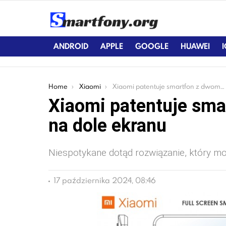
ANDROID
APPLE
GOOGLE
HUAWEI
You are here:
Home
Xiaomi
Xiaomi patentuje smartfon z dwoma aparatami na dole ekranu
Xiaomi patentuje sma
na dole ekranu
Niespotykane dotąd rozwiązanie, który mo
17 października 2024, 08:46