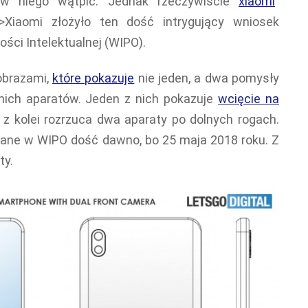
 w niego wątpić. Jednak rzeczywiście
xiaomi
"
r">Xiaomi złożyło ten dość intrygujący wniosek
ści Intelektualnej (WIPO).
 obrazami,
które pokazuje
nie jeden, a dwa pomysły
ich aparatów. Jeden z nich pokazuje
wcięcie na
i z kolei rozrzuca dwa aparaty po dolnych rogach.
wane w WIPO dość dawno, bo 25 maja 2018 roku. Z
ty.