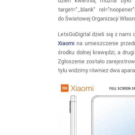
dzień kwietnia, można było
target="_blank" rel="noopene
do Światowej Organizacji Własno
LetsGoDigital dzieli się z nami
Xiaomi
na umieszczenie przedn
środku dolnej krawędzi, a drug
Zgłoszenie zostało zarejestro
tyłu widzimy również dwa apara