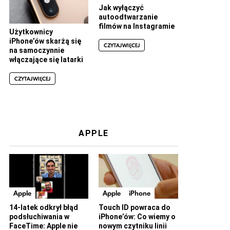
Jak wyłączyć
autoodtwarzanie
filmów na Instagramie
Użytkownicy
iPhone’ów skarżą się
CZYTAJ WIĘCEJ
na samoczynnie
włączające się latarki
CZYTAJ WIĘCEJ
APPLE
Apple
Apple
iPhone
14-latek odkrył błąd
Touch ID powraca do
podsłuchiwania w
iPhone’ów: Co wiemy o
FaceTime: Apple nie
nowym czytniku linii