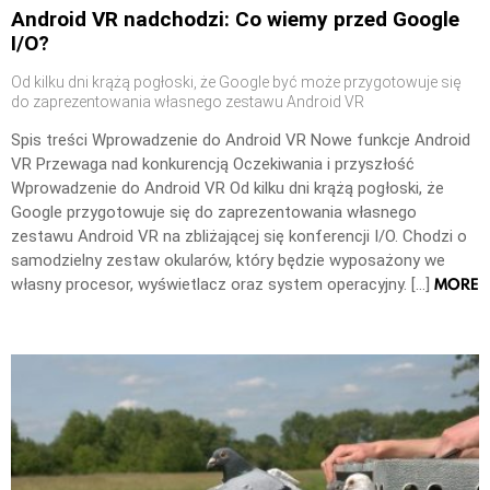
Android VR nadchodzi: Co wiemy przed Google
I/O?
Od kilku dni krążą pogłoski, że Google być może przygotowuje się
do zaprezentowania własnego zestawu Android VR
Spis treści Wprowadzenie do Android VR Nowe funkcje Android
VR Przewaga nad konkurencją Oczekiwania i przyszłość
Wprowadzenie do Android VR Od kilku dni krążą pogłoski, że
Google przygotowuje się do zaprezentowania własnego
zestawu Android VR na zbliżającej się konferencji I/O. Chodzi o
samodzielny zestaw okularów, który będzie wyposażony we
MORE
własny procesor, wyświetlacz oraz system operacyjny. […]