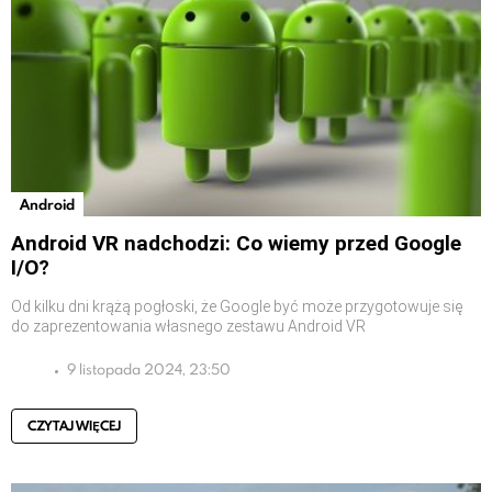
Android
Android VR nadchodzi: Co wiemy przed Google
I/O?
Od kilku dni krążą pogłoski, że Google być może przygotowuje się
do zaprezentowania własnego zestawu Android VR
9 listopada 2024, 23:50
CZYTAJ WIĘCEJ