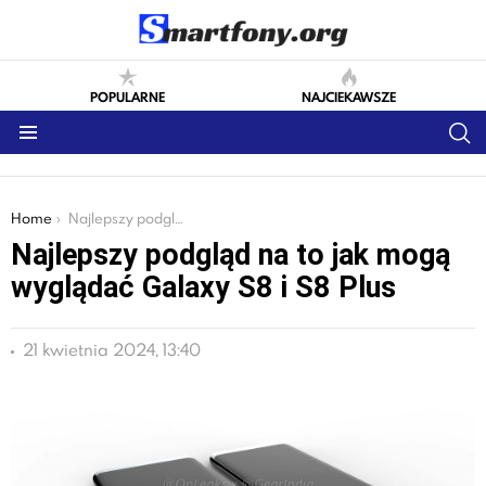
POPULARNE
NAJCIEKAWSZE
S
Menu
You are here:
Home
Najlepszy podgląd na to jak mogą wyglądać Galaxy S8 i S8 Plus
Najlepszy podgląd na to jak mogą
wyglądać Galaxy S8 i S8 Plus
21 kwietnia 2024, 13:40