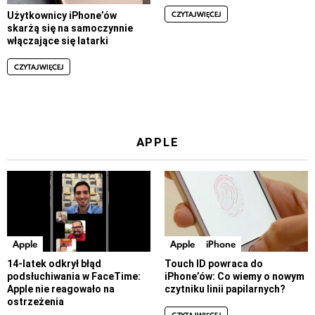
CZYTAJ WIĘCEJ
Użytkownicy iPhone’ów
skarżą się na samoczynnie
włączające się latarki
CZYTAJ WIĘCEJ
APPLE
Apple
Apple
iPhone
14-latek odkrył błąd
Touch ID powraca do
podsłuchiwania w FaceTime:
iPhone’ów: Co wiemy o nowym
Apple nie reagowało na
czytniku linii papilarnych?
ostrzeżenia
CZYTAJ WIĘCEJ