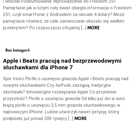
i wnioski Podsumowanie Wprowadzenie do Freedom 251
Pamiętacie jak w lutym cały świat obiegła informacja o Freedom
251, czyli smartfonie z Androidem za niecałe 4 dolary? Może
pamiętacie również, że całe zamieszanie okazało się wielkim
MORE
przekrętem? Po rozpoczęciu oficjalnej […]
Bez kategorii
Apple i Beats pracują nad bezprzewodowymi
słuchawkami dla iPhone 7
Spis treści Plotki o usunięciu gniazda Apple i Beats pracują nad
nowymi słuchawkami Czy AirPods zastąpią tradycyjne
słuchawki? Innowacyjne rozwiązania Apple Co przyniesie
przyszłość? Plotki o usunięciu gniazda Od kilku już dni w sieci
krążą plotki o usunięciu 3,5 mm gniazda słuchawkowego w
najnowszym iPhone. Ludzie utworzyli nawet petycję, którą
MORE
podpisało już ponad 200 tysięcy […]