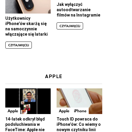
Jak wyłączyć
autoodtwarzanie
filmów na Instagramie
Użytkownicy
iPhone’ów skarżą się
CZYTAJ WIĘCEJ
na samoczynnie
włączające się latarki
CZYTAJ WIĘCEJ
APPLE
Apple
Apple
iPhone
14-latek odkrył błąd
Touch ID powraca do
podsłuchiwania w
iPhone’ów: Co wiemy o
FaceTime: Apple nie
nowym czytniku linii