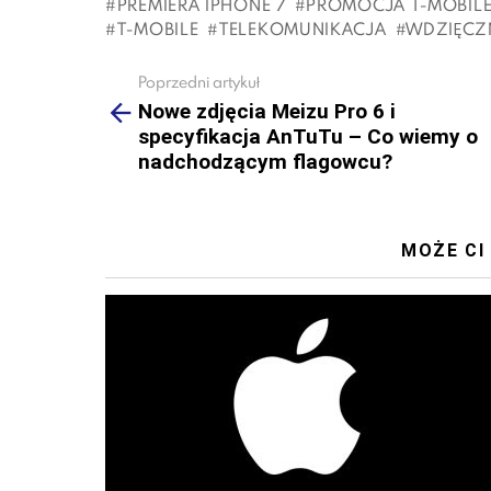
PREMIERA IPHONE 7
PROMOCJA T-MOBIL
T-MOBILE
TELEKOMUNIKACJA
WDZIĘCZ
Poprzedni artykuł
See
more
Nowe zdjęcia Meizu Pro 6 i
specyfikacja AnTuTu – Co wiemy o
nadchodzącym flagowcu?
MOŻE CI