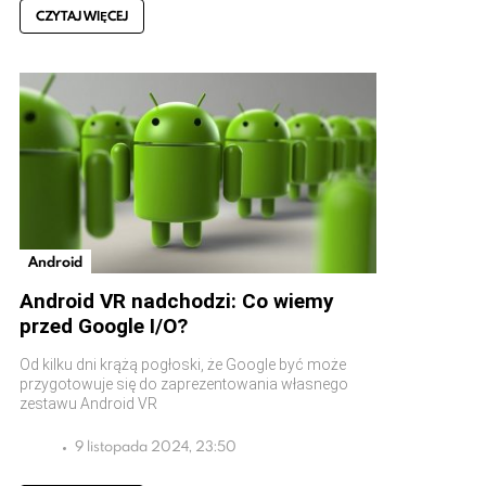
CZYTAJ WIĘCEJ
Android
Android VR nadchodzi: Co wiemy
przed Google I/O?
Od kilku dni krążą pogłoski, że Google być może
przygotowuje się do zaprezentowania własnego
zestawu Android VR
9 listopada 2024, 23:50