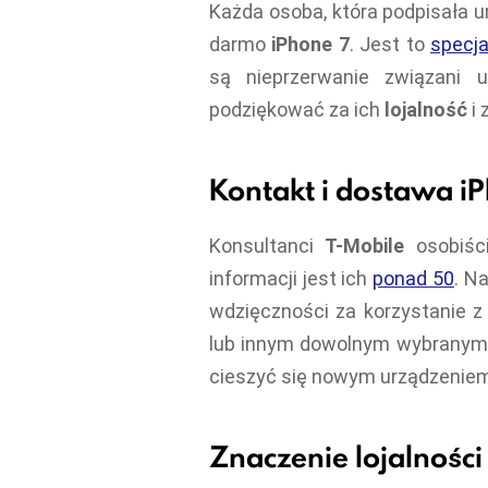
Każda osoba, która podpisała 
darmo
iPhone 7
. Jest to
specj
są nieprzerwanie związani
podziękować za ich
lojalność
i 
Kontakt i dostawa i
Konsultanci
T-Mobile
osobiści
informacji jest ich
ponad 50
. N
wdzięczności za korzystanie z 
lub innym dowolnym wybranym p
cieszyć się nowym urządzeniem
Znaczenie lojalnośc