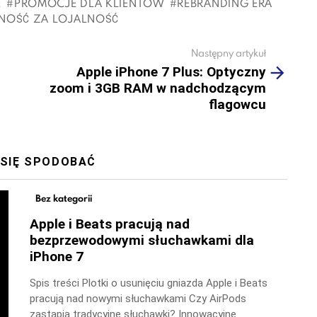
E
PROMOCJE DLA KLIENTÓW
REBRANDING ERA
NOŚĆ ZA LOJALNOŚĆ
Następny artykuł
Apple iPhone 7 Plus: Optyczny
zoom i 3GB RAM w nadchodzącym
flagowcu
 SIĘ SPODOBAĆ
Bez kategorii
Apple i Beats pracują nad
bezprzewodowymi słuchawkami dla
iPhone 7
Spis treści Plotki o usunięciu gniazda Apple i Beats
pracują nad nowymi słuchawkami Czy AirPods
zastąpią tradycyjne słuchawki? Innowacyjne