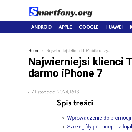
ANDROID
APPLE
GOOGLE
HUAWEI
You are here:
Home
Najwierniejsi klienci T-Mobile otrzymają za darmo iPhone 7
Najwierniejsi klienci
darmo iPhone 7
7 listopada 2024, 16:13
Spis treści
Wprowadzenie do promocji 
Szczegóły promocji dla loja