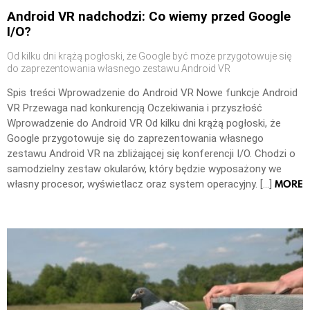
Android VR nadchodzi: Co wiemy przed Google
I/O?
Od kilku dni krążą pogłoski, że Google być może przygotowuje się
do zaprezentowania własnego zestawu Android VR
Spis treści Wprowadzenie do Android VR Nowe funkcje Android
VR Przewaga nad konkurencją Oczekiwania i przyszłość
Wprowadzenie do Android VR Od kilku dni krążą pogłoski, że
Google przygotowuje się do zaprezentowania własnego
zestawu Android VR na zbliżającej się konferencji I/O. Chodzi o
samodzielny zestaw okularów, który będzie wyposażony we
MORE
własny procesor, wyświetlacz oraz system operacyjny. […]