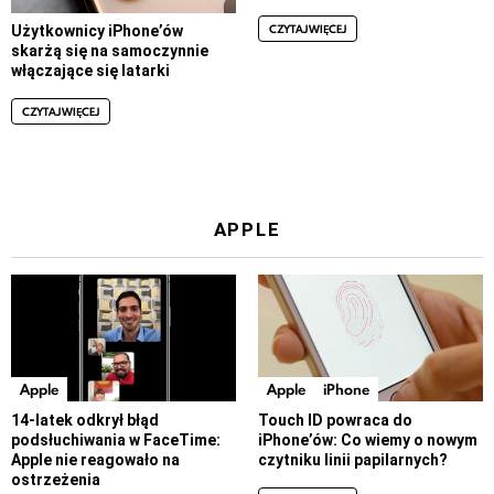
CZYTAJ WIĘCEJ
Użytkownicy iPhone’ów
skarżą się na samoczynnie
włączające się latarki
CZYTAJ WIĘCEJ
APPLE
Apple
Apple
iPhone
14-latek odkrył błąd
Touch ID powraca do
podsłuchiwania w FaceTime:
iPhone’ów: Co wiemy o nowym
Apple nie reagowało na
czytniku linii papilarnych?
ostrzeżenia