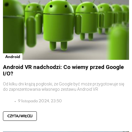
Android
Android VR nadchodzi: Co wiemy przed Google
I/O?
Od kilku dni krążą pogłoski, że Google być może przygotowuje się
do zaprezentowania własnego zestawu Android VR
9 listopada 2024, 23:50
CZYTAJ WIĘCEJ