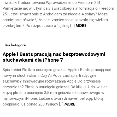
i wnioski Podsumowanie Wprowadzenie do Freedom 251
Pamiętacie jak w lutym cały świat obiegła informacja o Freedom
251, czyli smartfonie z Androidem za niecałe 4 dolary? Może
pamiętacie również, że całe zamieszanie okazało się wielkim
MORE
przekrętem? Po rozpoczęciu oficjalnej […]
Bez kategorii
Apple i Beats pracują nad bezprzewodowymi
słuchawkami dla iPhone 7
Spis treści Plotki o usunięciu gniazda Apple i Beats pracują nad
nowymi słuchawkami Czy AirPods zastąpią tradycyjne
słuchawki? Innowacyjne rozwiązania Apple Co przyniesie
przyszłość? Plotki o usunięciu gniazda Od kilku już dni w sieci
krążą plotki o usunięciu 3,5 mm gniazda słuchawkowego w
najnowszym iPhone. Ludzie utworzyli nawet petycję, którą
MORE
podpisało już ponad 200 tysięcy […]