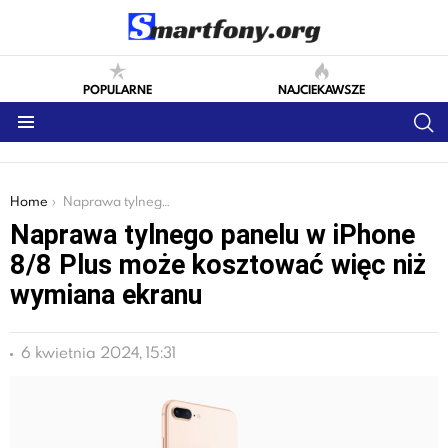
POPULARNE
NAJCIEKAWSZE
S
Menu
You are here:
Home
Naprawa tylnego panelu w iPhone 8/8 Plus może kosztować więc niż wymiana ekranu
Naprawa tylnego panelu w iPhone
8/8 Plus może kosztować więc niż
wymiana ekranu
6 kwietnia 2024, 15:31