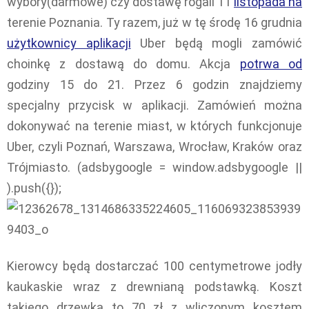
wybory(darmowe) czy dostawę rogali 11
listopada na
terenie Poznania. Ty razem, już w tę środę 16 grudnia
użytkownicy aplikacji
Uber będą mogli zamówić
choinkę z dostawą do domu. Akcja
potrwa od
godziny 15 do 21. Przez 6 godzin znajdziemy
specjalny przycisk w aplikacji. Zamówień można
dokonywać na terenie miast, w których funkcjonuje
Uber, czyli Poznań, Warszawa, Wrocław, Kraków oraz
Trójmiasto. (adsbygoogle = window.adsbygoogle ||
).push({});
Kierowcy będą dostarczać 100 centymetrowe jodły
kaukaskie wraz z drewnianą podstawką. Koszt
takiego drzewka to 70 zł z wliczonym kosztem