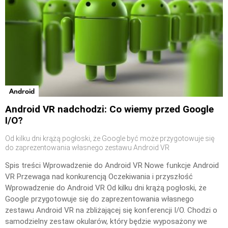
Android
Android VR nadchodzi: Co wiemy przed Google
I/O?
Od kilku dni krążą pogłoski, że Google być może przygotowuje się
do zaprezentowania własnego zestawu Android VR
Spis treści Wprowadzenie do Android VR Nowe funkcje Android
VR Przewaga nad konkurencją Oczekiwania i przyszłość
Wprowadzenie do Android VR Od kilku dni krążą pogłoski, że
Google przygotowuje się do zaprezentowania własnego
zestawu Android VR na zbliżającej się konferencji I/O. Chodzi o
samodzielny zestaw okularów, który będzie wyposażony we