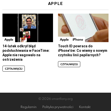
APPLE
Apple
Apple
iPhone
14-latek odkrył błąd
Touch ID powraca do
podsłuchiwania w FaceTime:
iPhone’ów: Co wiemy o nowym
Apple nie reagowało na
czytniku linii papilarnych?
ostrzeżenia
CZYTAJ WIĘCEJ
CZYTAJ WIĘCEJ
© 2026 smartfony.org
Regulamin
Polityka prywatności
Kontakt