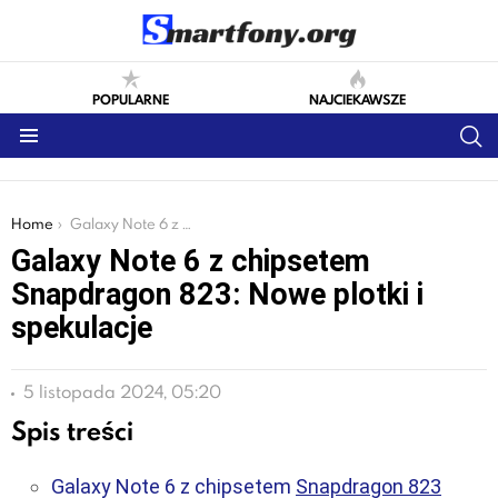
POPULARNE
NAJCIEKAWSZE
S
Menu
You are here:
Home
Galaxy Note 6 z chipsetem Snapdragon 823: Nowe plotki i spekulacje
Galaxy Note 6 z chipsetem
Snapdragon 823: Nowe plotki i
spekulacje
5 listopada 2024, 05:20
Spis treści
Galaxy Note 6 z chipsetem
Snapdragon 823