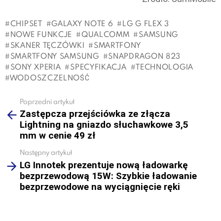
CHIPSET
GALAXY NOTE 6
LG G FLEX 3
NOWE FUNKCJE
QUALCOMM
SAMSUNG
SKANER TĘCZÓWKI
SMARTFONY
SMARTFONY SAMSUNG
SNAPDRAGON 823
SONY XPERIA
SPECYFIKACJA
TECHNOLOGIA
WODOSZCZELNOŚĆ
Poprzedni artykuł
See
Zastępcza przejściówka ze złącza
more
Lightning na gniazdo słuchawkowe 3,5
mm w cenie 49 zł
Następny artykuł
LG Innotek prezentuje nową ładowarkę
bezprzewodową 15W: Szybkie ładowanie
bezprzewodowe na wyciągnięcie ręki