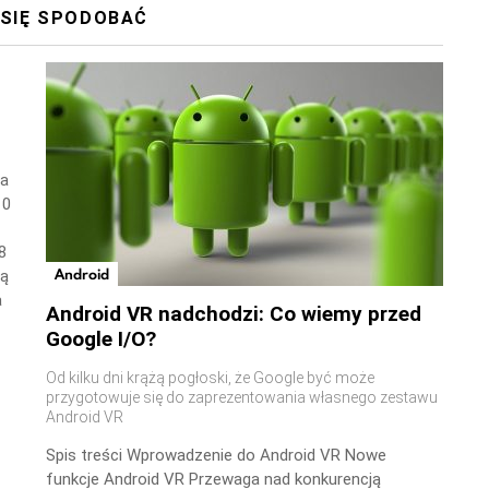
 SIĘ SPODOBAĆ
wa
10
8
Android
ną
a
Android VR nadchodzi: Co wiemy przed
Google I/O?
Od kilku dni krążą pogłoski, że Google być może
przygotowuje się do zaprezentowania własnego zestawu
Android VR
Spis treści Wprowadzenie do Android VR Nowe
funkcje Android VR Przewaga nad konkurencją