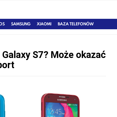
IOS
SAMSUNG
XIAOMI
BAZA TELEFONÓW
y Galaxy S7? Może okazać
port