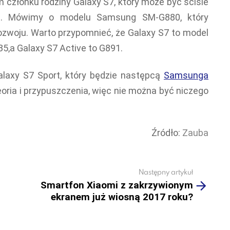
członku rodziny Galaxy S7, który może być ściśle
ve. Mówimy o modelu Samsung SM-G880, który
 rozwoju. Warto przypomnieć, że Galaxy S7 to model
5,a Galaxy S7 Active to G891.
alaxy S7 Sport, który będzie następcą
Samsunga
teoria i przypuszczenia, więc nie można być niczego
Źródło:
Zauba
Następny artykuł
Smartfon Xiaomi z zakrzywionym
ekranem już wiosną 2017 roku?