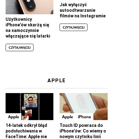
Jak wyłączyć
autoodtwarzanie
filmów na Instagramie
Użytkownicy
iPhone’ów skarżą się
CZYTAJ WIĘCEJ
na samoczynnie
włączające się latarki
CZYTAJ WIĘCEJ
APPLE
Apple
Apple
iPhone
14-latek odkrył błąd
Touch ID powraca do
podsłuchiwania w
iPhone’ów: Co wiemy o
FaceTime: Apple nie
nowym czytniku linii