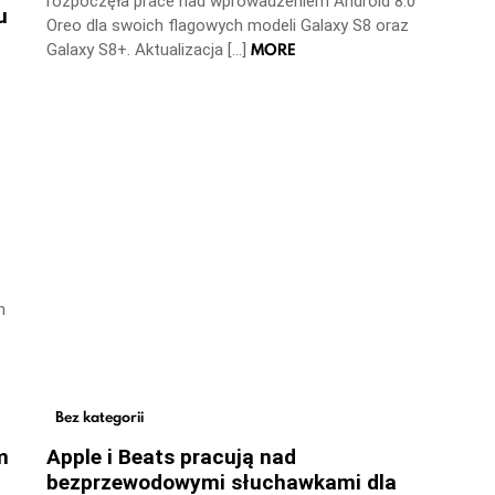
rozpoczęła prace nad wprowadzeniem Android 8.0
u
Oreo dla swoich flagowych modeli Galaxy S8 oraz
MORE
Galaxy S8+. Aktualizacja […]
m
Bez kategorii
m
Apple i Beats pracują nad
bezprzewodowymi słuchawkami dla