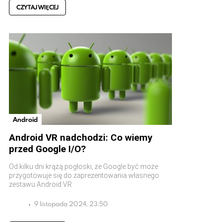
CZYTAJ WIĘCEJ
Android
Android VR nadchodzi: Co wiemy
przed Google I/O?
Od kilku dni krążą pogłoski, że Google być może
przygotowuje się do zaprezentowania własnego
zestawu Android VR
9 listopada 2024, 23:50