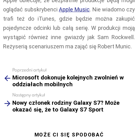
Apple obiecuje, że bezpłatnie produkcje będą mogli
oglądać subskrybenci
Apple Music
. Nie wiadomo czy
trafi też do iTunes, gdzie będzie można zakupić
pojedyncze odcinki lub całą serię. W produkcji moją
wystąpić również inne gwiazdy jak Sam Rockwell.
Reżyserią scenariuszem ma zająć się Robert Munic.
Poprzedni artykuł
See
Microsoft dokonuje kolejnych zwolnień w
more
oddziałach mobilnych
Następny artykuł
Nowy członek rodziny Galaxy S7? Może
okazać się, że to Galaxy S7 Sport
MOŻE CI SIĘ SPODOBAĆ