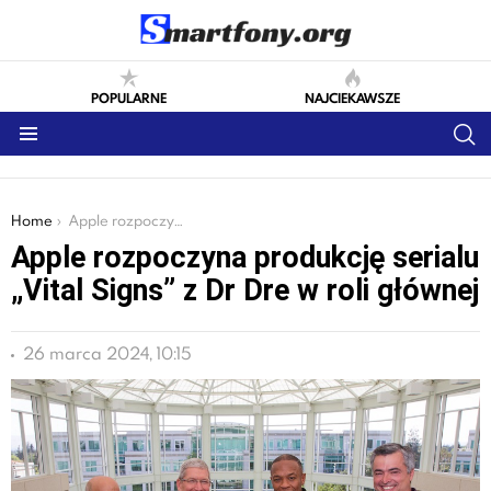
POPULARNE
NAJCIEKAWSZE
S
Menu
You are here:
Home
Apple rozpoczyna produkcję serialu „Vital Signs” z Dr Dre w roli głównej
Apple rozpoczyna produkcję serialu
„Vital Signs” z Dr Dre w roli głównej
26 marca 2024, 10:15