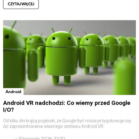
CZYTAJ WIĘCEJ
Android
Android VR nadchodzi: Co wiemy przed Google
I/O?
Od kilku dni krążą pogłoski, że Google być może przygotowuje się
do zaprezentowania własnego zestawu Android VR
9 listopada 2024, 23:50