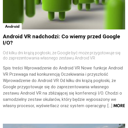
Android
Android VR nadchodzi: Co wiemy przed Google
I/O?
Od kilku dni krążą pogłoski, że Google być może przygotowuje się
do zaprezentowania własnego zestawu Android VR
Spis treści Wprowadzenie do Android VR Nowe funkcje Android
VR Przewaga nad konkurencją Oczekiwania i przyszłość
Wprowadzenie do Android VR Od kilku dni krążą pogłoski, że
Google przygotowuje się do zaprezentowania własnego
zestawu Android VR na zbliżającej się konferencji I/O. Chodzi o
samodzielny zestaw okularów, który będzie wyposażony we
MORE
własny procesor, wyświetlacz oraz system operacyjny. […]