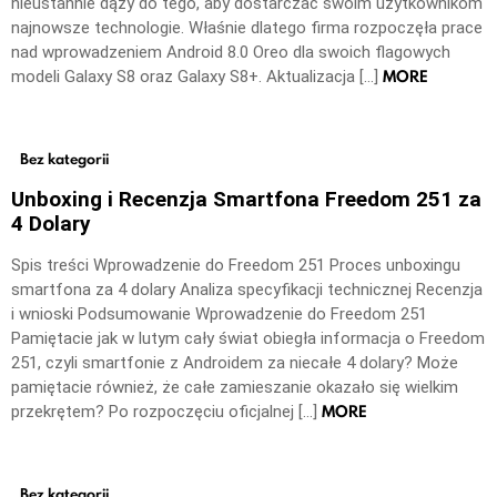
nieustannie dąży do tego, aby dostarczać swoim użytkownikom
najnowsze technologie. Właśnie dlatego firma rozpoczęła prace
nad wprowadzeniem Android 8.0 Oreo dla swoich flagowych
MORE
modeli Galaxy S8 oraz Galaxy S8+. Aktualizacja […]
Bez kategorii
Unboxing i Recenzja Smartfona Freedom 251 za
4 Dolary
Spis treści Wprowadzenie do Freedom 251 Proces unboxingu
smartfona za 4 dolary Analiza specyfikacji technicznej Recenzja
i wnioski Podsumowanie Wprowadzenie do Freedom 251
Pamiętacie jak w lutym cały świat obiegła informacja o Freedom
251, czyli smartfonie z Androidem za niecałe 4 dolary? Może
pamiętacie również, że całe zamieszanie okazało się wielkim
MORE
przekrętem? Po rozpoczęciu oficjalnej […]
Bez kategorii