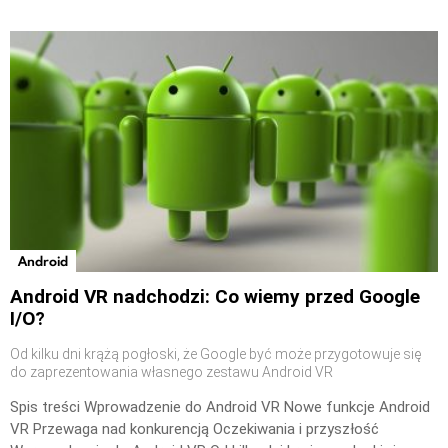
Android
Android VR nadchodzi: Co wiemy przed Google
I/O?
Od kilku dni krążą pogłoski, że Google być może przygotowuje się
do zaprezentowania własnego zestawu Android VR
Spis treści Wprowadzenie do Android VR Nowe funkcje Android
VR Przewaga nad konkurencją Oczekiwania i przyszłość