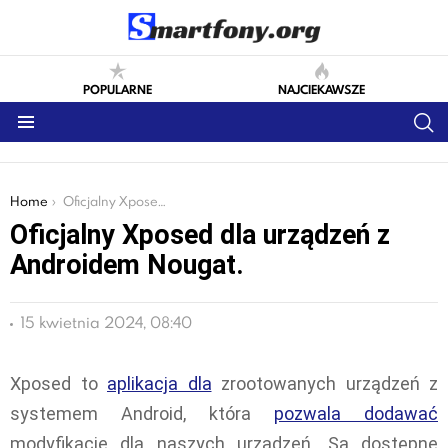
POPULARNE
NAJCIEKAWSZE
S
Menu
You are here:
Home
Oficjalny Xposed dla urządzeń z Androidem Nougat.
Oficjalny Xposed dla urządzeń z
Androidem Nougat.
15 kwietnia 2024, 08:40
Xposed to
aplikacja dla
zrootowanych urządzeń z
systemem Android, która
pozwala dodawać
modyfikacje dla naszych urządzeń. Są dostępne