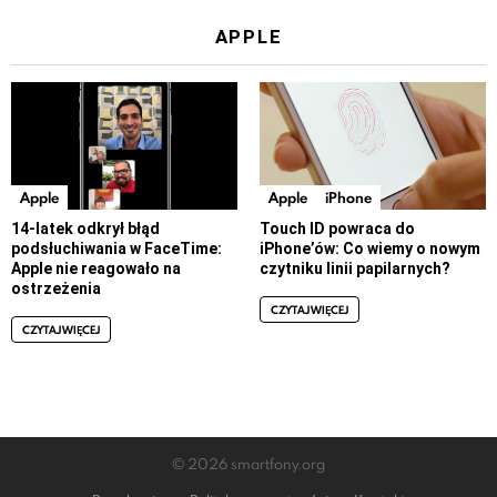
APPLE
Apple
Apple
iPhone
14-latek odkrył błąd
Touch ID powraca do
podsłuchiwania w FaceTime:
iPhone’ów: Co wiemy o nowym
Apple nie reagowało na
czytniku linii papilarnych?
ostrzeżenia
CZYTAJ WIĘCEJ
CZYTAJ WIĘCEJ
© 2026 smartfony.org