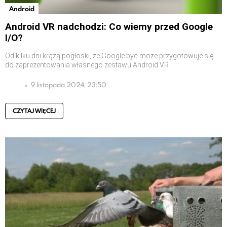
Android
Android VR nadchodzi: Co wiemy przed Google
I/O?
Od kilku dni krążą pogłoski, że Google być może przygotowuje się
do zaprezentowania własnego zestawu Android VR
9 listopada 2024, 23:50
CZYTAJ WIĘCEJ