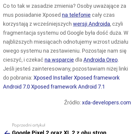
Co to tak w zasadzie zmienia? Osoby uważające za
mus posiadanie Xposed
na telefonie
cały czas
korzystają z wcześniejszych
wersji Androida
, czyli
fragmentacja systemu od Google była dość duża. W
najbliższych miesiącach odnotujemy wzrost udziału
owego systemu na zestawieniu. Pozostaje nam się
cieszyć, i czekać
na wsparcie
dla
Androida Oreo
.
Jeśli jesteś zainteresowany, pozostawiam niżej linki
do pobrania:
Xposed Installer
Xposed framework
Android 7.0
Xposed framework Android 7.1
Źródło:
xda-developers.com
Poprzedni artykuł
See
Google Pixel 2 oraz XL 2 z obu stron
more