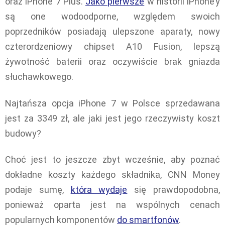
oraz iPhone 7 Plus.
Jako pierwsze
w historii iPhone’y
są one wodoodporne, względem swoich
poprzedników posiadają ulepszone aparaty, nowy
czterordzeniowy chipset A10 Fusion, lepszą
żywotność baterii oraz oczywiście brak gniazda
słuchawkowego.
Najtańsza opcja iPhone 7 w Polsce sprzedawana
jest za 3349 zł, ale jaki jest jego rzeczywisty koszt
budowy?
Choć jest to jeszcze zbyt wcześnie, aby poznać
dokładne koszty każdego składnika, CNN Money
podaje sumę,
która wydaje
się prawdopodobna,
ponieważ oparta jest na wspólnych cenach
popularnych komponentów
do smartfonów
.