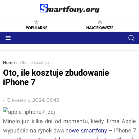
POPULARNE
NAJCIEKAWSZE
S
Menu
You are here:
Home
Oto, ile kosztuje zbudowanie iPhone 7
Oto, ile kosztuje zbudowanie
iPhone 7
13 kwietnia 2024, 06:45
Minęło już kilka dni od momentu, kiedy firma Apple
wypuściła na rynek dwa
nowe smartfony
– iPhone 7