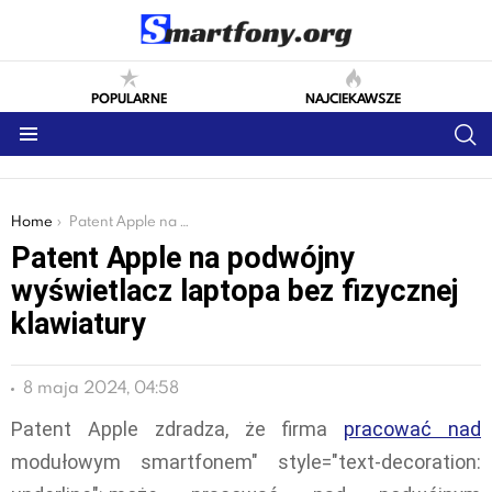
POPULARNE
NAJCIEKAWSZE
S
Menu
You are here:
Home
Patent Apple na podwójny wyświetlacz laptopa bez fizycznej klawiatury
Patent Apple na podwójny
wyświetlacz laptopa bez fizycznej
klawiatury
8 maja 2024, 04:58
Patent Apple zdradza, że firma
pracować nad
modułowym smartfonem" style="text-decoration: