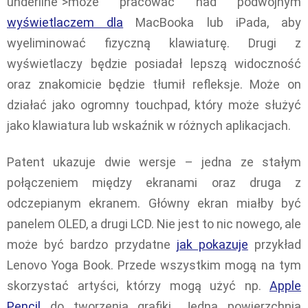
underline">może pracować nad podwójnym
wyświetlaczem dla
MacBooka lub iPada, aby
wyeliminować fizyczną klawiaturę. Drugi z
wyświetlaczy będzie posiadał lepszą widoczność
oraz znakomicie będzie tłumił refleksje. Może on
działać jako ogromny touchpad, który może służyć
jako klawiatura lub wskaźnik w różnych aplikacjach.
Patent ukazuje dwie wersje – jedna ze stałym
połączeniem między ekranami oraz druga z
odczepianym ekranem. Główny ekran miałby być
panelem OLED, a drugi LCD. Nie jest to nic nowego, ale
może być bardzo przydatne
jak pokazuje
przykład
Lenovo Yoga Book. Przede wszystkim mogą na tym
skorzystać artyści, którzy mogą użyć np.
Apple
Pencil
do tworzenia grafiki. Jedna powierzchnia