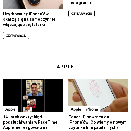
Instagramie
CZYTAJ WIĘCEJ
Użytkownicy iPhone’ów
skarżą się na samoczynnie
włączające się latarki
CZYTAJ WIĘCEJ
APPLE
Apple
Apple
iPhone
14-latek odkrył błąd
Touch ID powraca do
podsłuchiwania w FaceTime:
iPhone’ów: Co wiemy o nowym
Apple nie reagowało na
czytniku linii papilarnych?