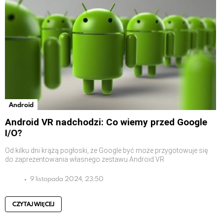
Android
Android VR nadchodzi: Co wiemy przed Google
I/O?
Od kilku dni krążą pogłoski, że Google być może przygotowuje się
do zaprezentowania własnego zestawu Android VR
9 listopada 2024, 23:50
CZYTAJ WIĘCEJ