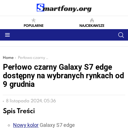
POPULARNE
NAJCIEKAWSZE
S
Menu
You are here:
Home
Perłowo czarny Galaxy S7 edge dostępny na wybranych rynkach od 9 grudnia
Perłowo czarny Galaxy S7 edge
dostępny na wybranych rynkach od
9 grudnia
8 listopada 2024, 05:36
Spis Treści
Nowy kolor
Galaxy S7 edge