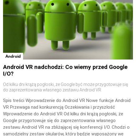
Android
Android VR nadchodzi: Co wiemy przed Google
I/O?
Od kilku dni krążą pogłoski, że Google być może przygotowuje się
do zaprezentowania własnego zestawu Android VR
Spis treści Wprowadzenie do Android VR Nowe funkcje Android
VR Przewaga nad konkurencją Oczekiwania i przyszłość
Wprowadzenie do Android VR Od kilku dni krążą pogłoski, że
Google przygotowuje się do zaprezentowania własnego
zestawu Android VR na zbliżającej się konferencji I/O. Chodzi o
samodzielny zestaw okularów, który będzie wyposażony we