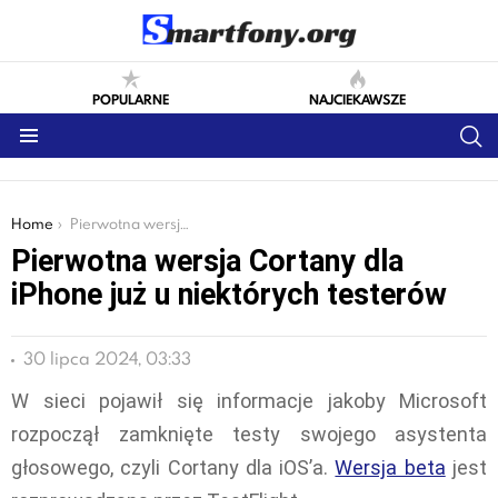
POPULARNE
NAJCIEKAWSZE
S
Menu
You are here:
Home
Pierwotna wersja Cortany dla iPhone już u niektórych testerów
Pierwotna wersja Cortany dla
iPhone już u niektórych testerów
30 lipca 2024, 03:33
W sieci pojawił się informacje jakoby Microsoft
rozpoczął zamknięte testy swojego asystenta
głosowego, czyli Cortany dla iOS’a.
Wersja beta
jest