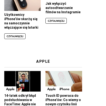
Jak wyłączyć
autoodtwarzanie
filmów na Instagramie
Użytkownicy
iPhone’ów skarżą się
CZYTAJ WIĘCEJ
na samoczynnie
włączające się latarki
CZYTAJ WIĘCEJ
APPLE
Apple
Apple
iPhone
14-latek odkrył błąd
Touch ID powraca do
podsłuchiwania w
iPhone’ów: Co wiemy o
FaceTime: Apple nie
nowym czytniku linii