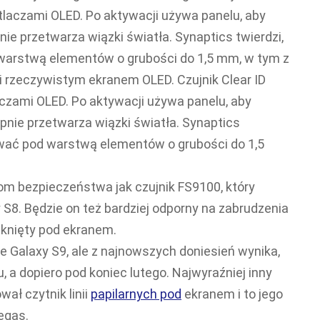
etlaczami OLED. Po aktywacji używa panelu, aby
nie przetwarza wiązki światła. Synaptics twierdzi,
warstwą elementów o grubości do 1,5 mm, w tym z
i rzeczywistym ekranem OLED. Czujnik Clear ID
aczami OLED. Po aktywacji używa panelu, aby
ępnie przetwarza wiązki światła. Synaptics
ować pod warstwą elementów o grubości do 1,5
m bezpieczeństwa jak czujnik FS9100, który
 S8. Będzie on też bardziej odporny na zabrudzenia
mknięty pod ekranem.
e Galaxy S9, ale z najnowszych doniesień wynika,
, a dopiero pod koniec lutego. Najwyraźniej inny
ał czytnik linii
papilarnych pod
ekranem i to jego
egas.