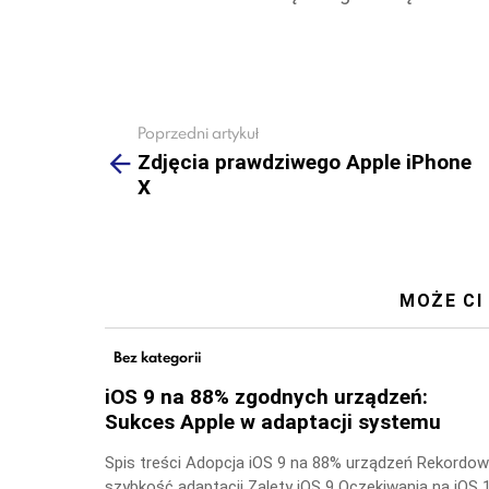
Poprzedni artykuł
See
more
Zdjęcia prawdziwego Apple iPhone
X
MOŻE CI
Bez kategorii
iOS 9 na 88% zgodnych urządzeń:
Sukces Apple w adaptacji systemu
Spis treści Adopcja iOS 9 na 88% urządzeń Rekordo
szybkość adaptacji Zalety iOS 9 Oczekiwania na iOS 