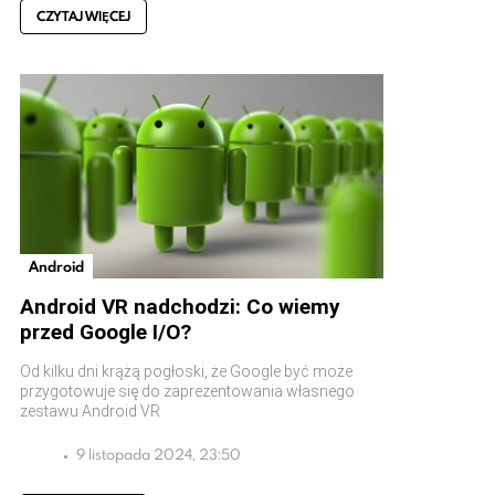
CZYTAJ WIĘCEJ
Android
Android VR nadchodzi: Co wiemy
przed Google I/O?
Od kilku dni krążą pogłoski, że Google być może
przygotowuje się do zaprezentowania własnego
zestawu Android VR
9 listopada 2024, 23:50