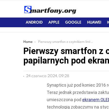
ANDROID
APPLE
GOOGLE
HUAWEI
You are here:
Home
Pierwszy smartfon z czytnikiem linii papilarnych pod ekranem już w styczniu
Pierwszy smartfon z c
papilarnych pod ekra
24 czerwca 2024, 09:28
Synaptics już pod koniec 2016 ro
Teraz jednak przedstawia zaktu
umieszczona pod
ekranem OLE
technologią zobaczymy na styc