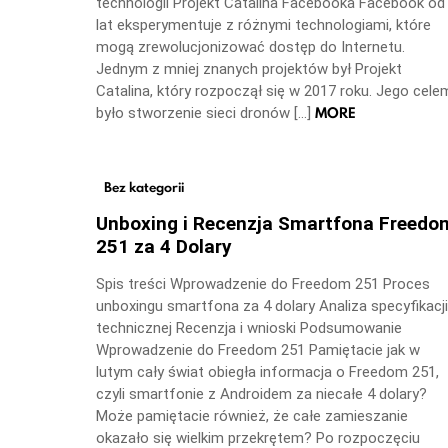
technologii Projekt Catalina Facebooka Facebook od
lat eksperymentuje z różnymi technologiami, które
mogą zrewolucjonizować dostęp do Internetu.
Jednym z mniej znanych projektów był Projekt
Catalina, który rozpoczął się w 2017 roku. Jego cele
MORE
było stworzenie sieci dronów […]
Bez kategorii
Unboxing i Recenzja Smartfona Freedo
251 za 4 Dolary
Spis treści Wprowadzenie do Freedom 251 Proces
unboxingu smartfona za 4 dolary Analiza specyfikacji
technicznej Recenzja i wnioski Podsumowanie
Wprowadzenie do Freedom 251 Pamiętacie jak w
lutym cały świat obiegła informacja o Freedom 251,
czyli smartfonie z Androidem za niecałe 4 dolary?
Może pamiętacie również, że całe zamieszanie
okazało się wielkim przekrętem? Po rozpoczęciu