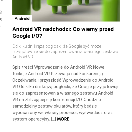
8
Android
ną
a
Android VR nadchodzi: Co wiemy przed
Google I/O?
Od kilku dni krążą pogłoski, że Google być może
przygotowuje się do zaprezentowania własnego zestawu
Android VR
Spis treści Wprowadzenie do Android VR Nowe
funkcje Android VR Przewaga nad konkurencją
Oczekiwania i przyszłość Wprowadzenie do Android
VR Od kilku dni krążą pogłoski, że Google przygotowuje
się do zaprezentowania własnego zestawu Android
VR na zbliżającej się konferencji I/O. Chodzi o
samodzielny zestaw okularów, który będzie
wyposażony we własny procesor, wyświetlacz oraz
MORE
system operacyjny. […]