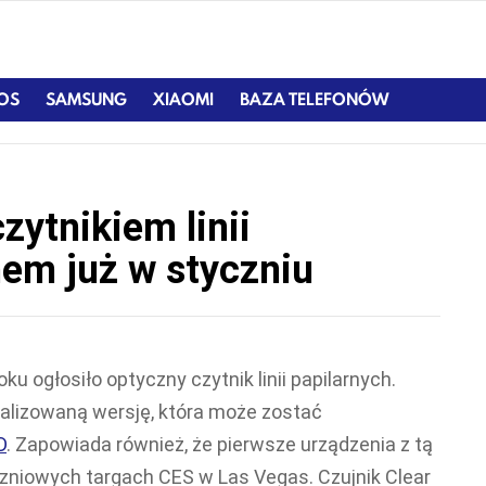
IOS
SAMSUNG
XIAOMI
BAZA TELEFONÓW
zytnikiem linii
nem już w styczniu
ku ogłosiło optyczny czytnik linii papilarnych.
alizowaną wersję, która może zostać
D
. Zapowiada również, że pierwsze urządzenia z tą
zniowych targach CES w Las Vegas. Czujnik Clear