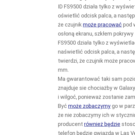
ID FS9500 działa tylko z wyświ
oświetlić odcisk palca, a następ
że czujnik
może pracować
pod 
osłoną ekranu, szkłem pokrywy 
FS9500 działa tylko z wyświetl
naświetlić odcisk palca, a nast
twierdzi, że czujnik może prac
mm.
Ma gwarantować taki sam pozio
znajduje sie chociażby w Galaxy
i wilgoć, ponieważ zostanie za
Być
może zobaczymy
go w parz
że nie zobaczymy ich w styczniu
producent
również będzie
stosow
telefon będzie gwiazdą w Las V