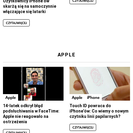
CZYTAJ WIĘCEJ
Użytkownicy iPhone’ów
skarżą się na samoczynnie
włączające się latarki
CZYTAJ WIĘCEJ
APPLE
Apple
Apple
iPhone
14-latek odkrył błąd
Touch ID powraca do
podsłuchiwania w FaceTime:
iPhone’ów: Co wiemy o nowym
Apple nie reagowało na
czytniku linii papilarnych?
ostrzeżenia
CZYTAJ WIĘCEJ
CZYTAJ WIĘCEJ