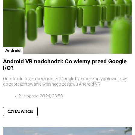
Android
Android VR nadchodzi: Co wiemy przed Google
I/O?
Od kilku dni krążą pogłoski, że Google być może przygotowuje się
do zaprezentowania własnego zestawu Android VR
9 listopada 2024, 23:50
CZYTAJ WIĘCEJ