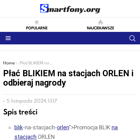
POPULARNE
NAJCIEKAWSZE
S
Menu
You are here:
Home
Płać BLIKIEM na stacjach ORLEN i odbieraj nagrody
Płać BLIKIEM na stacjach ORLEN i
odbieraj nagrody
5 listopada 2024, 13:17
Spis treści
blik
-na-stacjach-
orlen
">Promocja BLIK
na
stacjach
ORLEN