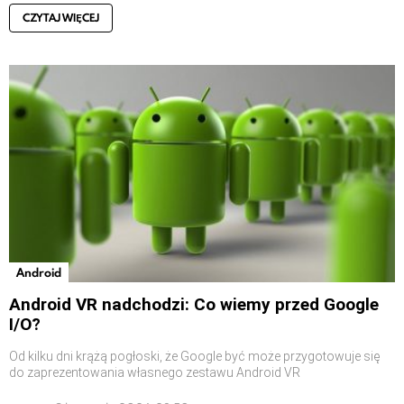
CZYTAJ WIĘCEJ
Android
Android VR nadchodzi: Co wiemy przed Google
I/O?
Od kilku dni krążą pogłoski, że Google być może przygotowuje się
do zaprezentowania własnego zestawu Android VR