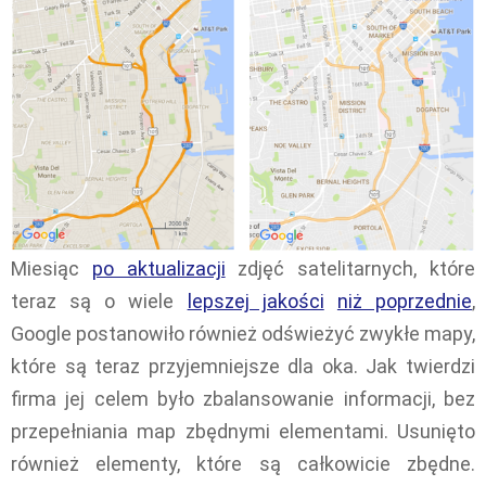
Miesiąc
po aktualizacji
zdjęć satelitarnych, które
teraz są o wiele
lepszej jakości
niż poprzednie
,
Google postanowiło również odświeżyć zwykłe mapy,
które są teraz przyjemniejsze dla oka. Jak twierdzi
firma jej celem było zbalansowanie informacji, bez
przepełniania map zbędnymi elementami. Usunięto
również elementy, które są całkowicie zbędne.