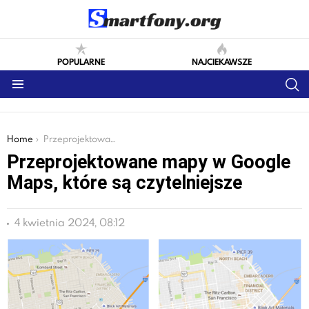
POPULARNE
NAJCIEKAWSZE
S
Menu
You are here:
Home
Przeprojektowane mapy w Google Maps, które są czytelniejsze
Przeprojektowane mapy w Google
Maps, które są czytelniejsze
4 kwietnia 2024, 08:12