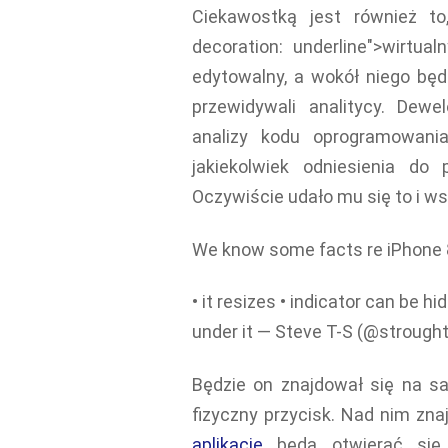
Ciekawostką jest również t
decoration: underline">wirtu
edytowalny, a wokół niego będ
przewidywali analitycy. Dewe
analizy kodu oprogramowan
jakiekolwiek odniesienia d
Oczywiście udało mu się to i w
We know some facts re iPhone 
• it resizes • indicator can be h
under it — Steve T-S (@stroug
Będzie on znajdował się na s
fizyczny przycisk. Nad nim zna
aplikacje
będą otwierać się 