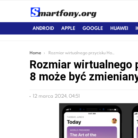
ANDROID
APPLE
GOOGLE
HUAWEI
You are here:
Home
Rozmiar wirtualnego przycisku Home w iPhone 8 może być zmieniany
Rozmiar wirtualnego 
8 może być zmienian
12 marca 2024, 04:51