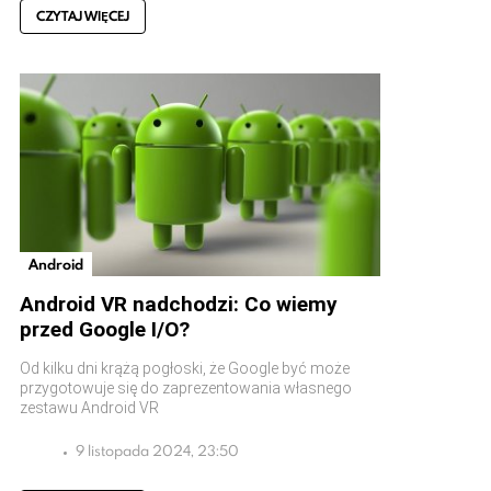
CZYTAJ WIĘCEJ
Android
Android VR nadchodzi: Co wiemy
przed Google I/O?
Od kilku dni krążą pogłoski, że Google być może
przygotowuje się do zaprezentowania własnego
zestawu Android VR
9 listopada 2024, 23:50