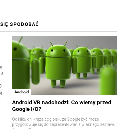
 SIĘ SPODOBAĆ
wa
10
8
Android
ną
a
Android VR nadchodzi: Co wiemy przed
Google I/O?
Od kilku dni krążą pogłoski, że Google być może
przygotowuje się do zaprezentowania własnego zestawu