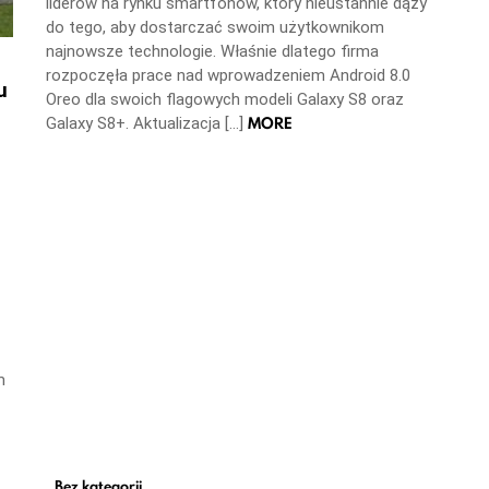
liderów na rynku smartfonów, który nieustannie dąży
do tego, aby dostarczać swoim użytkownikom
najnowsze technologie. Właśnie dlatego firma
rozpoczęła prace nad wprowadzeniem Android 8.0
u
Oreo dla swoich flagowych modeli Galaxy S8 oraz
MORE
Galaxy S8+. Aktualizacja […]
m
Bez kategorii