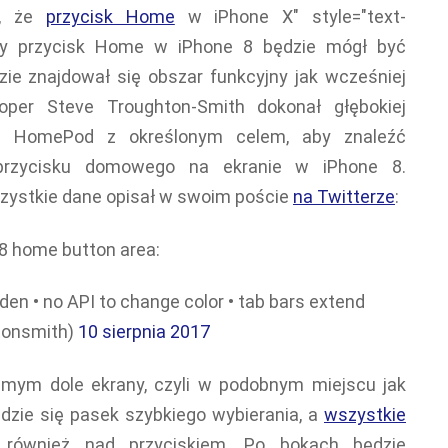
o, że
przycisk Home
w iPhone X" style="text-
alny przycisk Home w iPhone 8 będzie mógł być
zie znajdował się obszar funkcyjny jak wcześniej
loper Steve Troughton-Smith dokonał głębokiej
ia HomePod z określonym celem, aby znaleźć
o przycisku domowego na ekranie w iPhone 8.
szystkie dane opisał w swoim poście
na Twitterze
:
8 home button area:
idden • no API to change color • tab bars extend
htonsmith)
10 sierpnia 2017
amym dole ekrany, czyli w podobnym miejscu jak
jdzie się pasek szybkiego wybierania, a
wszystkie
również nad przyciskiem. Po bokach będzie