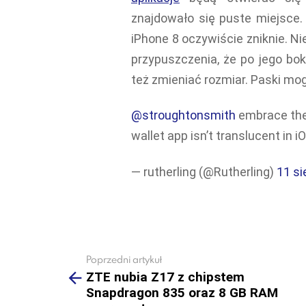
znajdowało się puste miejsce. 
iPhone 8 oczywiście zniknie. Ni
przypuszczenia, że po jego bok
też zmieniać rozmiar. Paski mog
@stroughtonsmith
embrace the 
wallet app isn’t translucent in 
— rutherling (@Rutherling)
11 si
Poprzedni artykuł
See
more
ZTE nubia Z17 z chipstem
Snapdragon 835 oraz 8 GB RAM