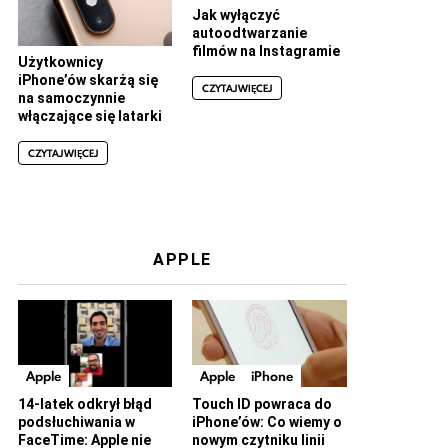
Jak wyłączyć
autoodtwarzanie
filmów na Instagramie
Użytkownicy
iPhone’ów skarżą się
CZYTAJ WIĘCEJ
na samoczynnie
włączające się latarki
CZYTAJ WIĘCEJ
APPLE
Apple
Apple
iPhone
14-latek odkrył błąd
Touch ID powraca do
podsłuchiwania w
iPhone’ów: Co wiemy o
FaceTime: Apple nie
nowym czytniku linii