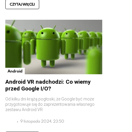
CZYTAJ WIĘCEJ
Android
Android VR nadchodzi: Co wiemy
przed Google I/O?
Od kilku dni krążą pogłoski, że Google być może
przygotowuje się do zaprezentowania własnego
zestawu Android VR
9 listopada 2024, 23:50