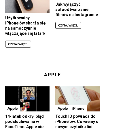
Jak wyłączyć
autoodtwarzanie
filmów na Instagramie
Użytkownicy
iPhone’ów skarżą się
CZYTAJ WIĘCEJ
na samoczynnie
włączające się latarki
CZYTAJ WIĘCEJ
APPLE
Apple
Apple
iPhone
14-latek odkrył błąd
Touch ID powraca do
podsłuchiwania w
iPhone’ów: Co wiemy o
FaceTime: Apple nie
nowym czytniku linii