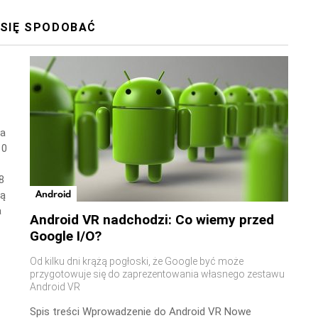
 SIĘ SPODOBAĆ
wa
10
8
Android
ną
a
Android VR nadchodzi: Co wiemy przed
Google I/O?
Od kilku dni krążą pogłoski, że Google być może
przygotowuje się do zaprezentowania własnego zestawu
Android VR
Spis treści Wprowadzenie do Android VR Nowe