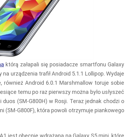
na
którą załapali się posiadacze smartfonu Galaxy
y na urządzenia trafił Android 5.1.1 Lollipop. Wydaje
e, również Android 6.0.1 Marshmallow toruje sobie
iesiące temu po raz pierwszy można było usłyszeć
i duos (SM-G800H) w Rosji. Teraz jednak chodzi o
ni (SM-G800F), która powoli otrzymuje piankowego
 jest obecnie wdrażana na Galaxy S5 mini, które