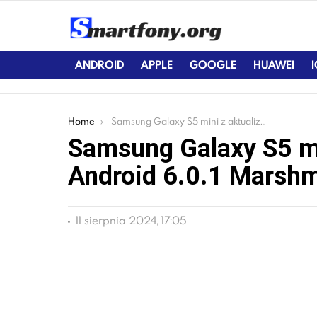
ANDROID
APPLE
GOOGLE
HUAWEI
You are here:
Home
Samsung Galaxy S5 mini z aktualizacją Android 6.0.1 Marshmallow
Samsung Galaxy S5 mi
Android 6.0.1 Marsh
11 sierpnia 2024, 17:05