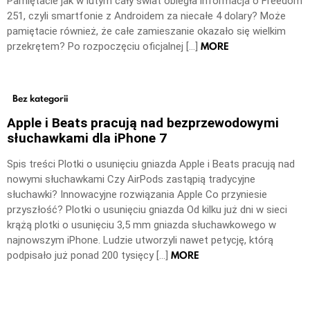
Pamiętacie jak w lutym cały świat obiegła informacja o Freedom
251, czyli smartfonie z Androidem za niecałe 4 dolary? Może
pamiętacie również, że całe zamieszanie okazało się wielkim
MORE
przekrętem? Po rozpoczęciu oficjalnej […]
Bez kategorii
Apple i Beats pracują nad bezprzewodowymi
słuchawkami dla iPhone 7
Spis treści Plotki o usunięciu gniazda Apple i Beats pracują nad
nowymi słuchawkami Czy AirPods zastąpią tradycyjne
słuchawki? Innowacyjne rozwiązania Apple Co przyniesie
przyszłość? Plotki o usunięciu gniazda Od kilku już dni w sieci
krążą plotki o usunięciu 3,5 mm gniazda słuchawkowego w
najnowszym iPhone. Ludzie utworzyli nawet petycję, którą
MORE
podpisało już ponad 200 tysięcy […]