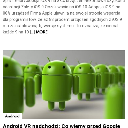
Spis treści Adopcja iOS 9 na 88% urządzeń Rekordowa szybkość
adaptacji Zalety iOS 9 Oczekiwania na iOS 10 Adopcja iOS 9 na
88% urządzeń Firma Apple ujawniła na swojej stronie wsparcia
dla programistów, że aż 88 procent urządzeń zgodnych z iOS 9
ma zainstalowaną tę wersję systemu. To oznacza, że niemal
MORE
każde 9 na 10 […]
Android
Android VR nadchodzi: Co wiemy przed Google