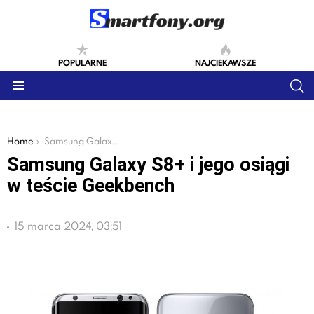
POPULARNE
NAJCIEKAWSZE
S
Menu
You are here:
Home
Samsung Galaxy S8+ i jego osiągi w teście Geekbench
Samsung Galaxy S8+ i jego osiągi
w teście Geekbench
15 marca 2024, 03:51