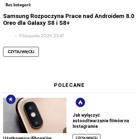
Bez kategorii
Samsung Rozpoczyna Prace nad Androidem 8.0
Oreo dla Galaxy S8 i S8+
9 listopada 2024, 23:47
CZYTAJ WIĘCEJ
POLECANE
Jak wyłączyć
autoodtwarzanie filmów na
Instagramie
CZYTAJ WIĘCEJ
Użytkownicy iPhone’ów