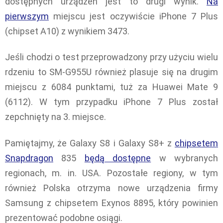
dostępnych urządzeń jest to drugi wynik.
Na
pierwszym
miejscu jest oczywiście iPhone 7 Plus
(chipset A10) z wynikiem 3473.
Jeśli chodzi o test przeprowadzony przy użyciu wielu
rdzeniu to SM-G955U również plasuje się na drugim
miejscu z 6084 punktami, tuż za Huawei Mate 9
(6112). W tym przypadku iPhone 7 Plus został
zepchnięty na 3. miejsce.
Pamiętajmy, że Galaxy S8 i Galaxy S8+ z
chipsetem
Snapdragon
835
będą dostępne
w wybranych
regionach, m. in. USA. Pozostałe regiony, w tym
również Polska otrzyma nowe urządzenia firmy
Samsung z chipsetem Exynos 8895, który powinien
prezentować podobne osiągi.