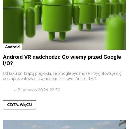
Android
Android VR nadchodzi: Co wiemy przed Google
I/O?
Od kilku dni krążą pogłoski, że Google być może przygotowuje się
do zaprezentowania własnego zestawu Android VR
9 listopada 2024, 23:50
CZYTAJ WIĘCEJ