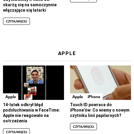
skarżą się na samoczynnie
włączające się latarki
CZYTAJ WIĘCEJ
APPLE
Apple
Apple
iPhone
14-latek odkrył błąd
Touch ID powraca do
podsłuchiwania w FaceTime:
iPhone’ów: Co wiemy o nowym
Apple nie reagowało na
czytniku linii papilarnych?
ostrzeżenia
CZYTAJ WIĘCEJ
CZYTAJ WIĘCEJ