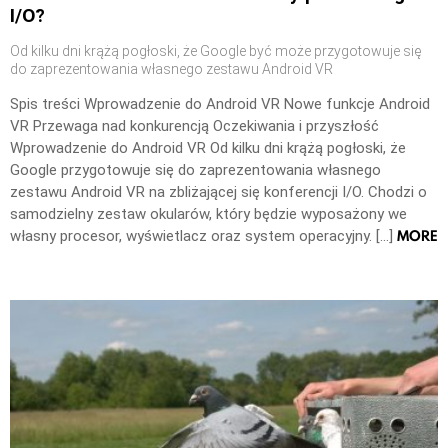
I/O?
Od kilku dni krążą pogłoski, że Google być może przygotowuje się
do zaprezentowania własnego zestawu Android VR
Spis treści Wprowadzenie do Android VR Nowe funkcje Android
VR Przewaga nad konkurencją Oczekiwania i przyszłość
Wprowadzenie do Android VR Od kilku dni krążą pogłoski, że
Google przygotowuje się do zaprezentowania własnego
zestawu Android VR na zbliżającej się konferencji I/O. Chodzi o
samodzielny zestaw okularów, który będzie wyposażony we
MORE
własny procesor, wyświetlacz oraz system operacyjny. […]