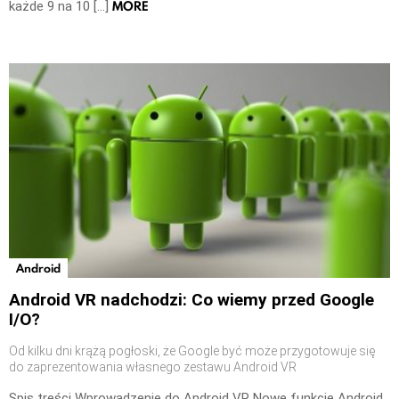
MORE
każde 9 na 10 […]
Android
Android VR nadchodzi: Co wiemy przed Google
I/O?
Od kilku dni krążą pogłoski, że Google być może przygotowuje się
do zaprezentowania własnego zestawu Android VR
Spis treści Wprowadzenie do Android VR Nowe funkcje Android