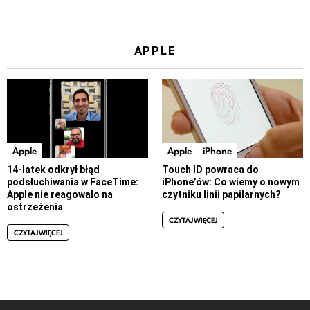
APPLE
Apple
Apple
iPhone
14-latek odkrył błąd
Touch ID powraca do
podsłuchiwania w FaceTime:
iPhone’ów: Co wiemy o nowym
Apple nie reagowało na
czytniku linii papilarnych?
ostrzeżenia
CZYTAJ WIĘCEJ
CZYTAJ WIĘCEJ