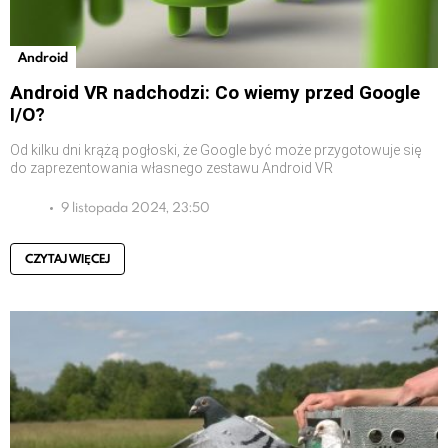
Android
Android VR nadchodzi: Co wiemy przed Google
I/O?
Od kilku dni krążą pogłoski, że Google być może przygotowuje się
do zaprezentowania własnego zestawu Android VR
9 listopada 2024, 23:50
CZYTAJ WIĘCEJ