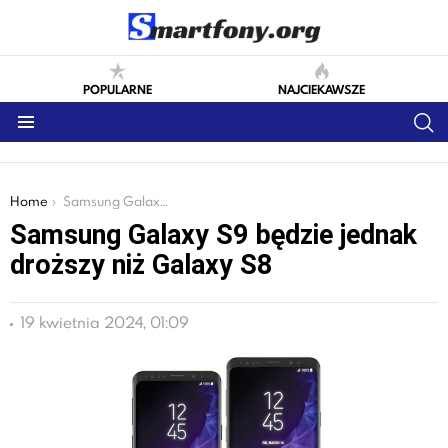
POPULARNE
NAJCIEKAWSZE
S
Menu
You are here:
Home
Samsung Galaxy S9 będzie jednak droższy niż Galaxy S8
Samsung Galaxy S9 będzie jednak
droższy niż Galaxy S8
19 kwietnia 2024, 01:09