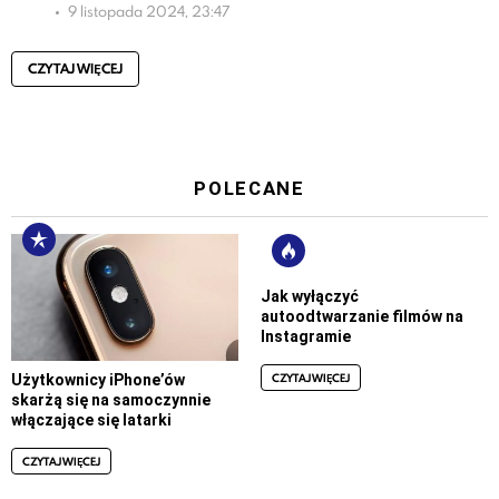
9 listopada 2024, 23:47
CZYTAJ WIĘCEJ
POLECANE
Jak wyłączyć
autoodtwarzanie filmów na
Instagramie
CZYTAJ WIĘCEJ
Użytkownicy iPhone’ów
skarżą się na samoczynnie
włączające się latarki
CZYTAJ WIĘCEJ