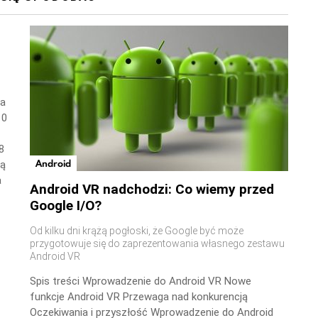
wa
10
8
Android
ną
a
Android VR nadchodzi: Co wiemy przed
Google I/O?
Od kilku dni krążą pogłoski, że Google być może
przygotowuje się do zaprezentowania własnego zestawu
Android VR
Spis treści Wprowadzenie do Android VR Nowe
funkcje Android VR Przewaga nad konkurencją
Oczekiwania i przyszłość Wprowadzenie do Android