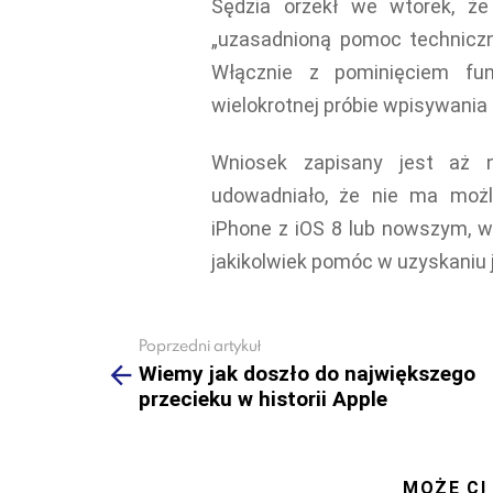
Sędzia orzekł we wtorek, że
„uzasadnioną pomoc techniczn
Włącznie z pominięciem fu
wielokrotnej próbie wpisywania
Wniosek zapisany jest aż 
udowadniało, że nie ma moż
iPhone z iOS 8 lub nowszym, w
jakikolwiek pomóc w uzyskaniu j
Poprzedni artykuł
See
more
Wiemy jak doszło do największego
przecieku w historii Apple
MOŻE CI