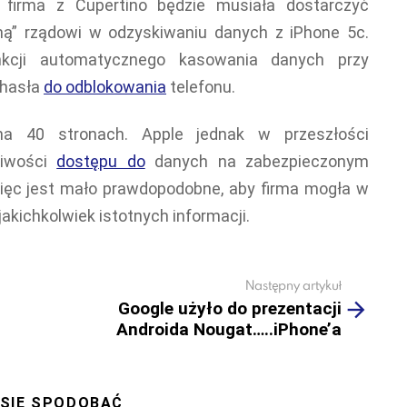
 firma z Cupertino będzie musiała dostarczyć
ą” rządowi w odzyskiwaniu danych z iPhone 5c.
nkcji automatycznego kasowania danych przy
 hasła
do odblokowania
telefonu.
na 40 stronach. Apple jednak w przeszłości
liwości
dostępu do
danych na zabezpieczonym
ięc jest mało prawdopodobne, aby firma mogła w
akichkolwiek istotnych informacji.
Następny artykuł
Google użyło do prezentacji
Androida Nougat…..iPhone’a
 SIĘ SPODOBAĆ