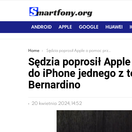
ANDROID
APPLE
GOOGLE
HUAWEI
You are here:
Home
Sędzia poprosił Apple o pomoc przy dostępie do iPhone jednego z terrorystów z San Bernardino
Sędzia poprosił Appl
do iPhone jednego z t
Bernardino
20 kwietnia 2024, 14:52