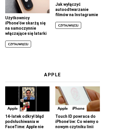
Jak wyłączyć
autoodtwarzanie
filmów na Instagramie
Użytkownicy
iPhone’ów skarżą się
CZYTAJ WIĘCEJ
na samoczynnie
włączające się latarki
CZYTAJ WIĘCEJ
APPLE
Apple
Apple
iPhone
14-latek odkrył błąd
Touch ID powraca do
podsłuchiwania w
iPhone’ów: Co wiemy o
FaceTime: Apple nie
nowym czytniku linii