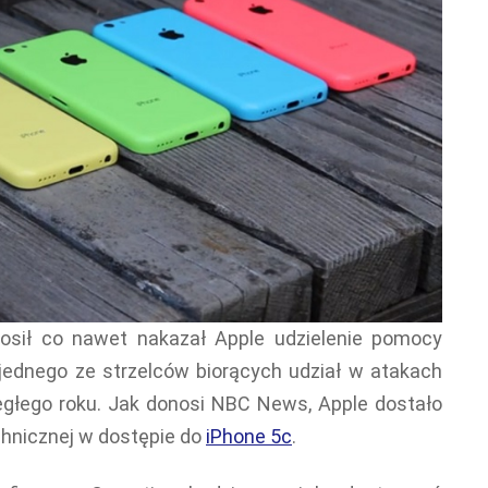
prosił co nawet nakazał Apple udzielenie pomocy
jednego ze strzelców biorących udział w atakach
egłego roku. Jak donosi NBC News, Apple dostało
chnicznej w dostępie do
iPhone 5c
.