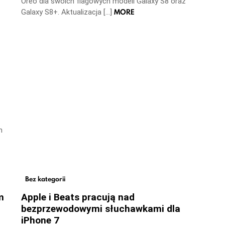
Oreo dla swoich flagowych modeli Galaxy S8 oraz
MORE
Galaxy S8+. Aktualizacja […]
m
Bez kategorii
m
Apple i Beats pracują nad
bezprzewodowymi słuchawkami dla
iPhone 7