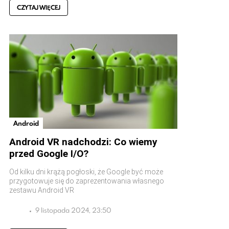
CZYTAJ WIĘCEJ
Android
Android VR nadchodzi: Co wiemy
przed Google I/O?
Od kilku dni krążą pogłoski, że Google być może
przygotowuje się do zaprezentowania własnego
zestawu Android VR
9 listopada 2024, 23:50