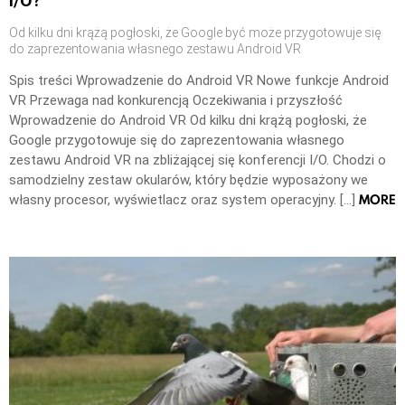
I/O?
Od kilku dni krążą pogłoski, że Google być może przygotowuje się
do zaprezentowania własnego zestawu Android VR
Spis treści Wprowadzenie do Android VR Nowe funkcje Android
VR Przewaga nad konkurencją Oczekiwania i przyszłość
Wprowadzenie do Android VR Od kilku dni krążą pogłoski, że
Google przygotowuje się do zaprezentowania własnego
zestawu Android VR na zbliżającej się konferencji I/O. Chodzi o
samodzielny zestaw okularów, który będzie wyposażony we
MORE
własny procesor, wyświetlacz oraz system operacyjny. […]