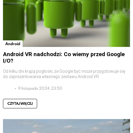
Android
Android VR nadchodzi: Co wiemy przed Google
I/O?
Od kilku dni krążą pogłoski, że Google być może przygotowuje się
do zaprezentowania własnego zestawu Android VR
9 listopada 2024, 23:50
CZYTAJ WIĘCEJ