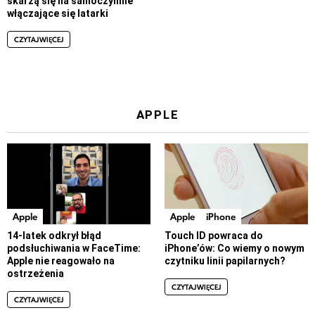
skarżą się na samoczynnie
włączające się latarki
CZYTAJ WIĘCEJ
APPLE
Apple
Apple
iPhone
14-latek odkrył błąd
Touch ID powraca do
podsłuchiwania w FaceTime:
iPhone’ów: Co wiemy o nowym
Apple nie reagowało na
czytniku linii papilarnych?
ostrzeżenia
CZYTAJ WIĘCEJ
CZYTAJ WIĘCEJ