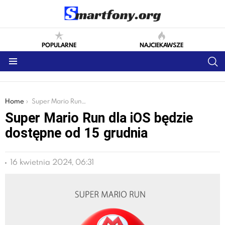
POPULARNE
NAJCIEKAWSZE
S
Menu
You are here:
Home
Super Mario Run dla iOS będzie dostępne od 15 grudnia
Super Mario Run dla iOS będzie
dostępne od 15 grudnia
16 kwietnia 2024, 06:31