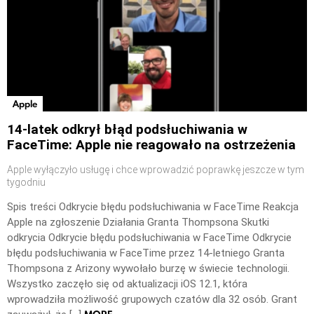
Apple
14-latek odkrył błąd podsłuchiwania w
FaceTime: Apple nie reagowało na ostrzeżenia
Apple wyłączyło usługę i chce wprowadzić poprawkę jeszcze w tym
tygodniu
Spis treści Odkrycie błędu podsłuchiwania w FaceTime Reakcja
Apple na zgłoszenie Działania Granta Thompsona Skutki
odkrycia Odkrycie błędu podsłuchiwania w FaceTime Odkrycie
błędu podsłuchiwania w FaceTime przez 14-letniego Granta
Thompsona z Arizony wywołało burzę w świecie technologii.
Wszystko zaczęło się od aktualizacji iOS 12.1, która
wprowadziła możliwość grupowych czatów dla 32 osób. Grant