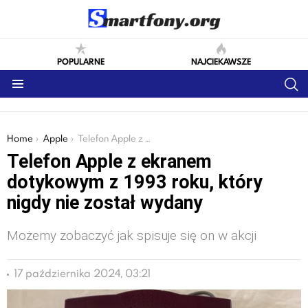
POPULARNE
NAJCIEKAWSZE
S
Menu
You are here:
Home
Apple
Telefon Apple z ekranem dotykowym z 1993 roku, który nigdy nie został wydany
Telefon Apple z ekranem
dotykowym z 1993 roku, który
nigdy nie został wydany
Możemy zobaczyć jak spisuje się on w akcji
17 października 2024, 03:21