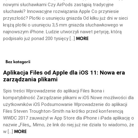
nowymi słuchawkami Czy AirPods zastąpią tradycyjne
słuchawki? Innowacyjne rozwiązania Apple Co przyniesie
przyszłość? Plotki o usunięciu gniazda Od kilku już dni w sieci
krążą plotki o usunięciu 3,5 mm gniazda słuchawkowego w
najnowszym iPhone. Ludzie utworzyli nawet petycję, którą
MORE
podpisało już ponad 200 tysięcy […]
Bez kategorii
Aplikacja Files od Apple dla iOS 11: Nowa era
zarządzania plikami
Spis treści Wprowadzenie do aplikacji Files Ikona i
kompatybilność Zarządzanie plikami w iOS Nowe możliwości dla
użytkowników iOS Podsumowanie Wprowadzenie do aplikacji
Files Steven Troughton-Smith na krótko przed konferencją
WWDC 2017 zauważył w App Store dla iPhone i iPada aplikację o
nazwie „Files„. Mimo, że link do niej już nie działa to wiadomo, że
MORE
w […]