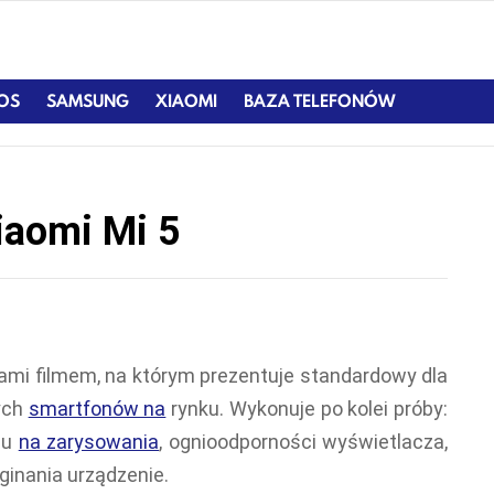
IOS
SAMSUNG
XIAOMI
BAZA TELEFONÓW
iaomi Mi 5
 nami filmem, na którym prezentuje standardowy dla
nych
smartfonów na
rynku. Wykonuje po kolei próby:
nu
na zarysowania
, ognioodporności wyświetlacza,
inania urządzenie.