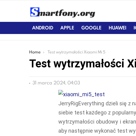
ANDROID
APPLE
GOOGLE
HUAWEI
You are here:
Home
Test wytrzymałości Xiaomi Mi 5
Test wytrzymałości X
31 marca 2024, 04:03
JerryRigEverything dzieli się z
siebie test każdego z popular
wytrzymałości obudowy i ekra
aby następnie wykonać test wyg