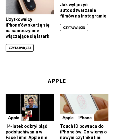
Jak wyłączyć
autoodtwarzanie
filmów na Instagramie
Użytkownicy
iPhone’ów skarżą się
CZYTAJ WIĘCEJ
na samoczynnie
włączające się latarki
CZYTAJ WIĘCEJ
APPLE
Apple
Apple
iPhone
14-latek odkrył błąd
Touch ID powraca do
podsłuchiwania w
iPhone’ów: Co wiemy o
FaceTime: Apple nie
nowym czytniku linii