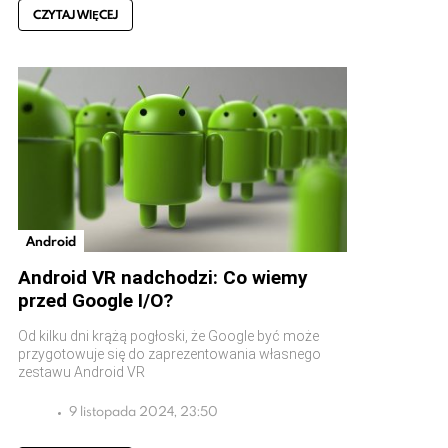
CZYTAJ WIĘCEJ
Android
Android VR nadchodzi: Co wiemy
przed Google I/O?
Od kilku dni krążą pogłoski, że Google być może
przygotowuje się do zaprezentowania własnego
zestawu Android VR
9 listopada 2024, 23:50