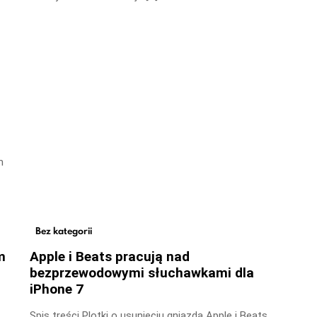
m
Bez kategorii
m
Apple i Beats pracują nad
bezprzewodowymi słuchawkami dla
iPhone 7
Spis treści Plotki o usunięciu gniazda Apple i Beats