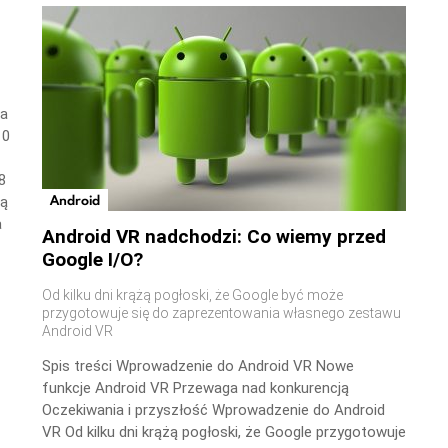
wa
10
8
Android
ną
a
Android VR nadchodzi: Co wiemy przed
Google I/O?
Od kilku dni krążą pogłoski, że Google być może
przygotowuje się do zaprezentowania własnego zestawu
Android VR
Spis treści Wprowadzenie do Android VR Nowe
funkcje Android VR Przewaga nad konkurencją
Oczekiwania i przyszłość Wprowadzenie do Android
VR Od kilku dni krążą pogłoski, że Google przygotowuje