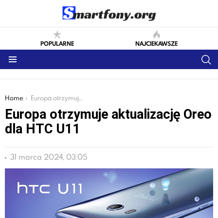
POPULARNE
NAJCIEKAWSZE
S
Menu
You are here:
Home
Europa otrzymuje aktualizację Oreo dla HTC U11
Europa otrzymuje aktualizację Oreo
dla HTC U11
31 marca 2024, 03:05