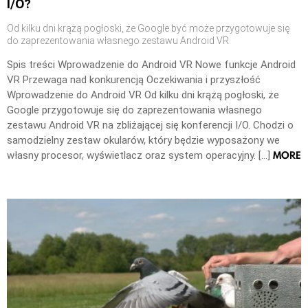
I/O?
Od kilku dni krążą pogłoski, że Google być może przygotowuje się
do zaprezentowania własnego zestawu Android VR
Spis treści Wprowadzenie do Android VR Nowe funkcje Android
VR Przewaga nad konkurencją Oczekiwania i przyszłość
Wprowadzenie do Android VR Od kilku dni krążą pogłoski, że
Google przygotowuje się do zaprezentowania własnego
zestawu Android VR na zbliżającej się konferencji I/O. Chodzi o
samodzielny zestaw okularów, który będzie wyposażony we
MORE
własny procesor, wyświetlacz oraz system operacyjny. […]