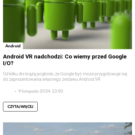
Android
Android VR nadchodzi: Co wiemy przed Google
I/O?
Od kilku dni krążą pogłoski, że Google być może przygotowuje się
do zaprezentowania własnego zestawu Android VR
9 listopada 2024, 23:50
CZYTAJ WIĘCEJ