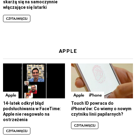
skarżą się na samoczynnie
włączające się latarki
CZYTAJ WIĘCEJ
APPLE
Apple
Apple
iPhone
14-latek odkrył błąd
Touch ID powraca do
podsłuchiwania w FaceTime:
iPhone’ów: Co wiemy o nowym
Apple nie reagowało na
czytniku linii papilarnych?
ostrzeżenia
CZYTAJ WIĘCEJ
CZYTAJ WIĘCEJ