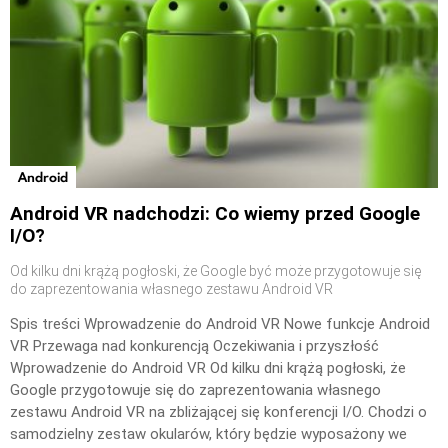
Android
Android VR nadchodzi: Co wiemy przed Google
I/O?
Od kilku dni krążą pogłoski, że Google być może przygotowuje się
do zaprezentowania własnego zestawu Android VR
Spis treści Wprowadzenie do Android VR Nowe funkcje Android
VR Przewaga nad konkurencją Oczekiwania i przyszłość
Wprowadzenie do Android VR Od kilku dni krążą pogłoski, że
Google przygotowuje się do zaprezentowania własnego
zestawu Android VR na zbliżającej się konferencji I/O. Chodzi o
samodzielny zestaw okularów, który będzie wyposażony we