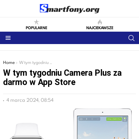
POPULARNE
NAJCIEKAWSZE
S
Menu
You are here:
Home
W tym tygodniu Camera Plus za darmo w App Store
W tym tygodniu Camera Plus za
darmo w App Store
4 marca 2024, 08:54