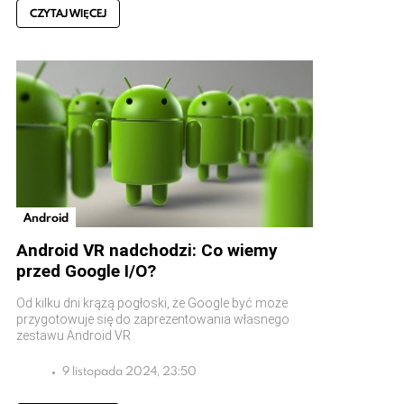
CZYTAJ WIĘCEJ
Android
Android VR nadchodzi: Co wiemy
przed Google I/O?
Od kilku dni krążą pogłoski, że Google być może
przygotowuje się do zaprezentowania własnego
zestawu Android VR
9 listopada 2024, 23:50