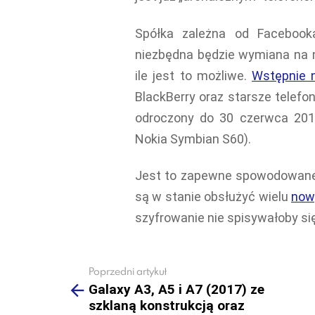
Spółka zależna od Facebooka
niezbędna będzie wymiana na n
ile jest to możliwe.
Wstępnie 
BlackBerry oraz starsze telefo
odroczony do 30 czerwca 201
Nokia Symbian S60).
Jest to zapewne spowodowane 
są w stanie obsłużyć wielu
now
szyfrowanie nie spisywałoby si
Poprzedni artykuł
See
more
Galaxy A3, A5 i A7 (2017) ze
szklaną konstrukcją oraz