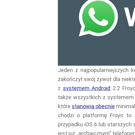
Jeden z najpopularniejszych
zakończył swój żywot dla niek
z
systemem Android
2.2 Froyo
także wszystkich z systemem i
które
stanowią obecnie
minimaln
chodzi o platformę Froyo to
przypadku iOS 6 lub starszych 
jest już „archaicznym” telefone