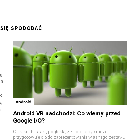
 SIĘ SPODOBAĆ
wa
10
8
Android
ną
a
Android VR nadchodzi: Co wiemy przed
Google I/O?
Od kilku dni krążą pogłoski, że Google być może
przygotowuje się do zaprezentowania własnego zestawu