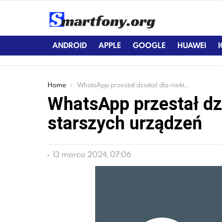
ANDROID
APPLE
GOOGLE
HUAWEI
You are here:
Home
WhatsApp przestał działać dla niektórych starszych urządzeń
WhatsApp przestał dzi
starszych urządzeń
13 marca 2024, 07:06