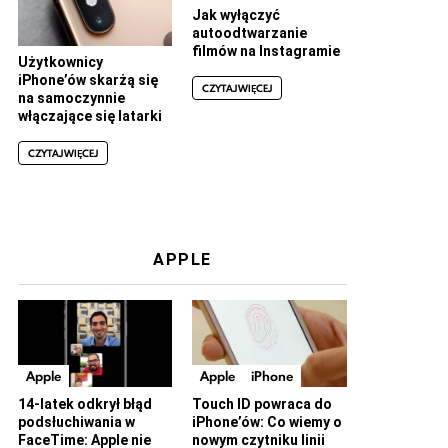
Jak wyłączyć
autoodtwarzanie
filmów na Instagramie
Użytkownicy
iPhone’ów skarżą się
CZYTAJ WIĘCEJ
na samoczynnie
włączające się latarki
CZYTAJ WIĘCEJ
APPLE
Apple
Apple
iPhone
14-latek odkrył błąd
Touch ID powraca do
podsłuchiwania w
iPhone’ów: Co wiemy o
FaceTime: Apple nie
nowym czytniku linii