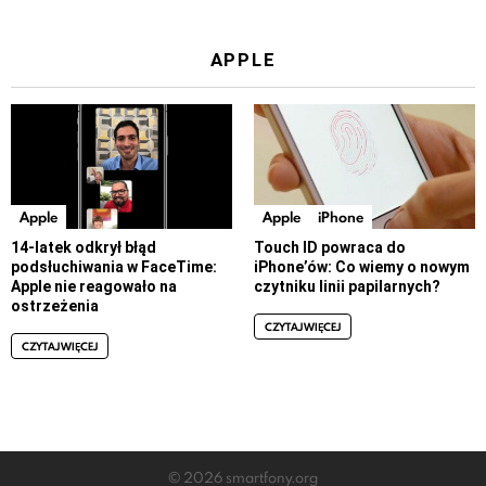
APPLE
Apple
Apple
iPhone
14-latek odkrył błąd
Touch ID powraca do
podsłuchiwania w FaceTime:
iPhone’ów: Co wiemy o nowym
Apple nie reagowało na
czytniku linii papilarnych?
ostrzeżenia
CZYTAJ WIĘCEJ
CZYTAJ WIĘCEJ
© 2026 smartfony.org