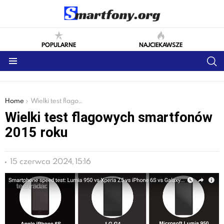
POPULARNE
NAJCIEKAWSZE
S
Menu
You are here:
Home
Wielki test flagowych smartfonów 2015 roku
Wielki test flagowych smartfonów
2015 roku
15 czerwca 2024, 15:16