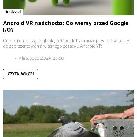
Android
Android VR nadchodzi: Co wiemy przed Google
I/O?
Od kilku dni krążą pogłoski, że Google być może przygotowuje się
do zaprezentowania własnego zestawu Android VR
9 listopada 2024, 23:50
CZYTAJ WIĘCEJ