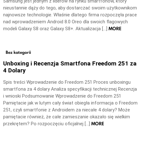
Samsung jest jednym z liderów na rynku smartfonów, który
nieustannie dąży do tego, aby dostarczać swoim użytkownikom
najnowsze technologie. Właśnie dlatego firma rozpoczęła prace
nad wprowadzeniem Android 8.0 Oreo dla swoich flagowych
MORE
modeli Galaxy S8 oraz Galaxy S8+. Aktualizacja […]
Bez kategorii
Unboxing i Recenzja Smartfona Freedom 251 za
4 Dolary
Spis treści Wprowadzenie do Freedom 251 Proces unboxingu
smartfona za 4 dolary Analiza specyfikacji technicznej Recenzja
i wnioski Podsumowanie Wprowadzenie do Freedom 251
Pamiętacie jak w lutym cały świat obiegła informacja o Freedom
251, czyli smartfonie z Androidem za niecałe 4 dolary? Może
pamiętacie również, że całe zamieszanie okazało się wielkim
MORE
przekrętem? Po rozpoczęciu oficjalnej […]