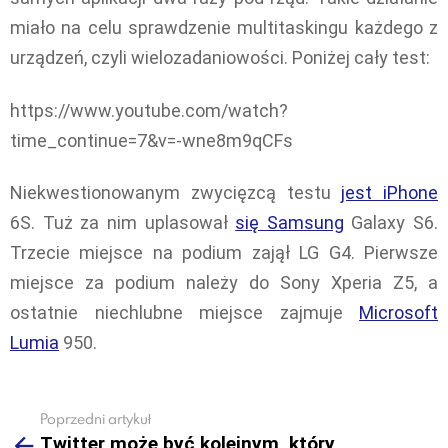
miało na celu sprawdzenie multitaskingu każdego z
urządzeń, czyli wielozadaniowości. Poniżej cały test:
https://www.youtube.com/watch?
time_continue=7&v=-wne8m9qCFs
Niekwestionowanym zwycięzcą testu
jest iPhone
6S. Tuż za nim uplasował
się Samsung
Galaxy S6.
Trzecie miejsce na podium zajął LG G4. Pierwsze
miejsce za podium należy do Sony Xperia Z5, a
ostatnie niechlubne miejsce zajmuje
Microsoft
Lumia
950.
Poprzedni artykuł
See
Twitter może być kolejnym, który
more