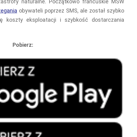
atastrofy naturalne. Początkowo francuskie MSW
zegania
obywateli poprzez SMS, ale został szybko
ę koszty eksploatacji i szybkość dostarczania
Pobierz: