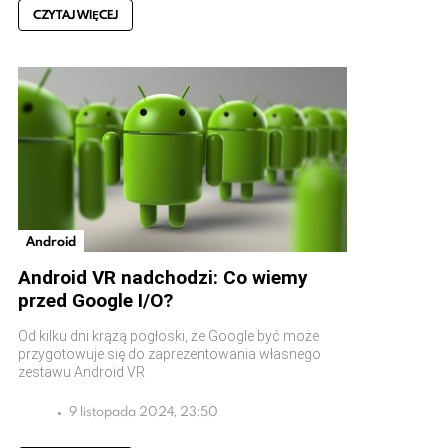
CZYTAJ WIĘCEJ
Android
Android VR nadchodzi: Co wiemy
przed Google I/O?
Od kilku dni krążą pogłoski, że Google być może
przygotowuje się do zaprezentowania własnego
zestawu Android VR
9 listopada 2024, 23:50