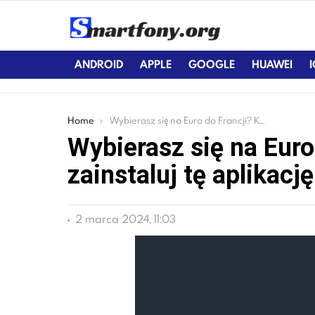
ANDROID
APPLE
GOOGLE
HUAWEI
You are here:
Home
Wybierasz się na Euro do Francji? Koniecznie zainstaluj tę aplikację
Wybierasz się na Euro
zainstaluj tę aplikację
2 marca 2024, 11:03