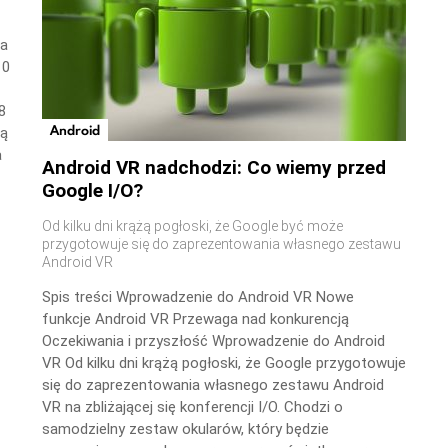
wa
10
8
Android
ną
a
Android VR nadchodzi: Co wiemy przed
Google I/O?
Od kilku dni krążą pogłoski, że Google być może
przygotowuje się do zaprezentowania własnego zestawu
Android VR
Spis treści Wprowadzenie do Android VR Nowe
funkcje Android VR Przewaga nad konkurencją
Oczekiwania i przyszłość Wprowadzenie do Android
VR Od kilku dni krążą pogłoski, że Google przygotowuje
się do zaprezentowania własnego zestawu Android
VR na zbliżającej się konferencji I/O. Chodzi o
samodzielny zestaw okularów, który będzie