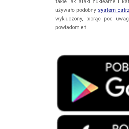
takie jak ataki nuklearne i k
używało podobny
system ostr
wykluczony, biorąc pod uwag
powiadomień.