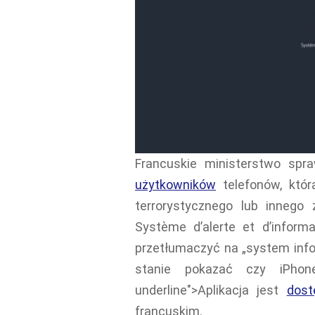
Francuskie ministerstwo sp
użytkowników
telefonów, któ
terrorystycznego lub innego
Système d’alerte et d’inform
przetłumaczyć na „system info
stanie pokazać czy iPhone 
underline">Aplikacja jest
dost
francuskim.