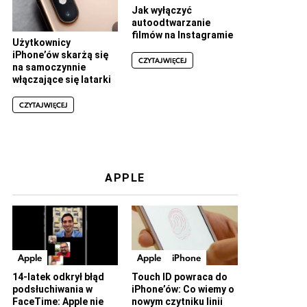
Jak wyłączyć
autoodtwarzanie
filmów na Instagramie
Użytkownicy
iPhone’ów skarżą się
CZYTAJ WIĘCEJ
na samoczynnie
włączające się latarki
CZYTAJ WIĘCEJ
APPLE
Apple
Apple
iPhone
14-latek odkrył błąd
Touch ID powraca do
podsłuchiwania w
iPhone’ów: Co wiemy o
FaceTime: Apple nie
nowym czytniku linii