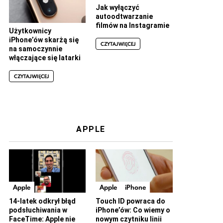
Jak wyłączyć
autoodtwarzanie
filmów na Instagramie
Użytkownicy
iPhone’ów skarżą się
CZYTAJ WIĘCEJ
na samoczynnie
włączające się latarki
CZYTAJ WIĘCEJ
APPLE
Apple
Apple
iPhone
14-latek odkrył błąd
Touch ID powraca do
podsłuchiwania w
iPhone’ów: Co wiemy o
FaceTime: Apple nie
nowym czytniku linii