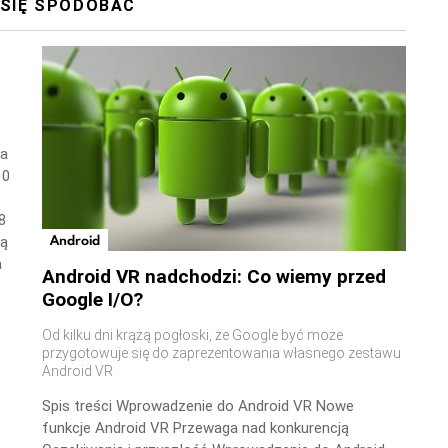
 SIĘ SPODOBAĆ
wa
10
8
Android
ną
a
Android VR nadchodzi: Co wiemy przed
Google I/O?
Od kilku dni krążą pogłoski, że Google być może
przygotowuje się do zaprezentowania własnego zestawu
Android VR
Spis treści Wprowadzenie do Android VR Nowe
funkcje Android VR Przewaga nad konkurencją