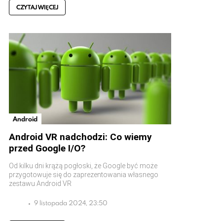
CZYTAJ WIĘCEJ
Android
Android VR nadchodzi: Co wiemy
przed Google I/O?
Od kilku dni krążą pogłoski, że Google być może
przygotowuje się do zaprezentowania własnego
zestawu Android VR
9 listopada 2024, 23:50