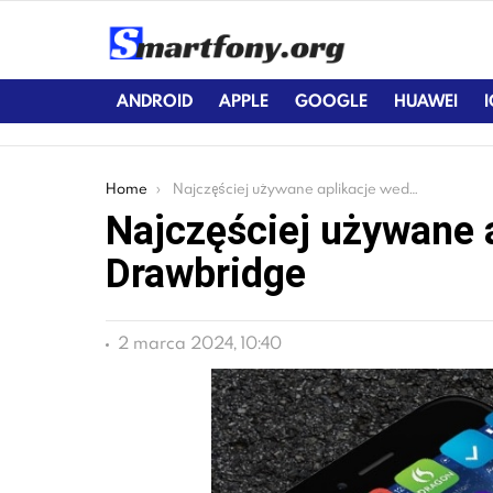
ANDROID
APPLE
GOOGLE
HUAWEI
You are here:
Home
Najczęściej używane aplikacje według raportu Drawbridge
Najczęściej używane 
Drawbridge
2 marca 2024, 10:40