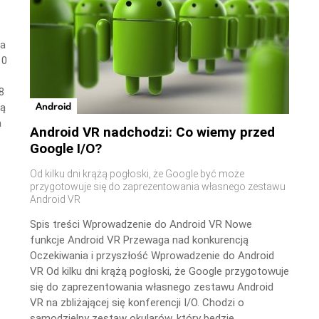
wa
10
8
Android
ną
a
Android VR nadchodzi: Co wiemy przed
Google I/O?
Od kilku dni krążą pogłoski, że Google być może
przygotowuje się do zaprezentowania własnego zestawu
Android VR
Spis treści Wprowadzenie do Android VR Nowe
funkcje Android VR Przewaga nad konkurencją
Oczekiwania i przyszłość Wprowadzenie do Android
VR Od kilku dni krążą pogłoski, że Google przygotowuje
się do zaprezentowania własnego zestawu Android
VR na zbliżającej się konferencji I/O. Chodzi o
samodzielny zestaw okularów, który będzie