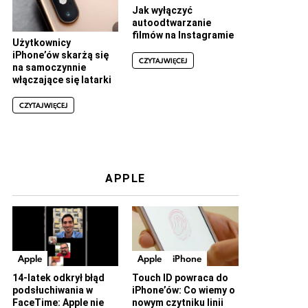
Jak wyłączyć
autoodtwarzanie
filmów na Instagramie
Użytkownicy
iPhone’ów skarżą się
CZYTAJ WIĘCEJ
na samoczynnie
włączające się latarki
CZYTAJ WIĘCEJ
APPLE
Apple
Apple
iPhone
14-latek odkrył błąd
Touch ID powraca do
podsłuchiwania w
iPhone’ów: Co wiemy o
FaceTime: Apple nie
nowym czytniku linii