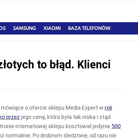
IOS
SAMSUNG
XIAOMI
BAZA TELEFONÓW
łotych to błąd. Klienci
ły mówiące o ofercie sklepu Media Expert w
roli
o przez
jego cenę, która była tak niska i stąd
tronie internetowej sklepu kosztował jedynie
500
niż normalnie. Po drobnym śledztwie, od razu nie