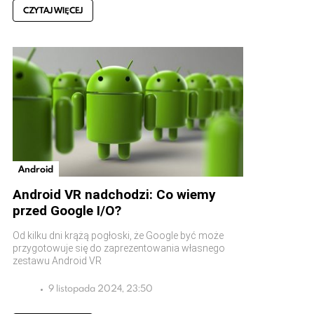
CZYTAJ WIĘCEJ
Android
Android VR nadchodzi: Co wiemy
przed Google I/O?
Od kilku dni krążą pogłoski, że Google być może
przygotowuje się do zaprezentowania własnego
zestawu Android VR
9 listopada 2024, 23:50