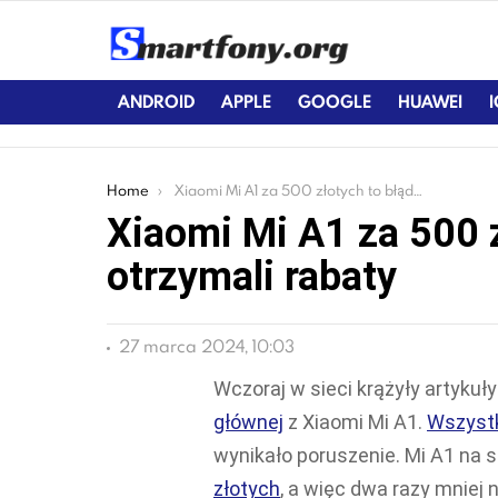
ANDROID
APPLE
GOOGLE
HUAWEI
You are here:
Home
Xiaomi Mi A1 za 500 złotych to błąd. Klienci otrzymali rabaty
Xiaomi Mi A1 za 500 z
otrzymali rabaty
27 marca 2024, 10:03
Wczoraj w sieci krążyły artyku
głównej
z Xiaomi Mi A1.
Wszystk
wynikało poruszenie. Mi A1 na s
złotych
, a więc dwa razy mniej 