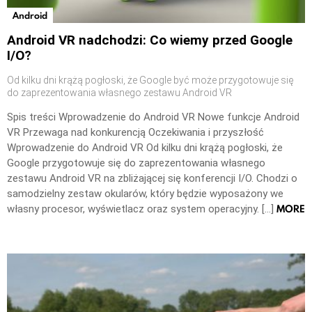
Android
Android VR nadchodzi: Co wiemy przed Google
I/O?
Od kilku dni krążą pogłoski, że Google być może przygotowuje się
do zaprezentowania własnego zestawu Android VR
Spis treści Wprowadzenie do Android VR Nowe funkcje Android
VR Przewaga nad konkurencją Oczekiwania i przyszłość
Wprowadzenie do Android VR Od kilku dni krążą pogłoski, że
Google przygotowuje się do zaprezentowania własnego
zestawu Android VR na zbliżającej się konferencji I/O. Chodzi o
samodzielny zestaw okularów, który będzie wyposażony we
MORE
własny procesor, wyświetlacz oraz system operacyjny. […]