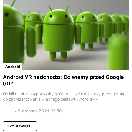
Android
Android VR nadchodzi: Co wiemy przed Google
I/O?
Od kilku dni krążą pogłoski, że Google być może przygotowuje się
do zaprezentowania własnego zestawu Android VR
9 listopada 2024, 23:50
CZYTAJ WIĘCEJ