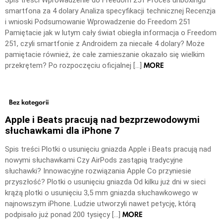
smartfona za 4 dolary Analiza specyfikacji technicznej Recenzja
i wnioski Podsumowanie Wprowadzenie do Freedom 251
Pamiętacie jak w lutym cały świat obiegła informacja o Freedom
251, czyli smartfonie z Androidem za niecałe 4 dolary? Może
pamiętacie również, że całe zamieszanie okazało się wielkim
MORE
przekrętem? Po rozpoczęciu oficjalnej […]
Bez kategorii
Apple i Beats pracują nad bezprzewodowymi
słuchawkami dla iPhone 7
Spis treści Plotki o usunięciu gniazda Apple i Beats pracują nad
nowymi słuchawkami Czy AirPods zastąpią tradycyjne
słuchawki? Innowacyjne rozwiązania Apple Co przyniesie
przyszłość? Plotki o usunięciu gniazda Od kilku już dni w sieci
krążą plotki o usunięciu 3,5 mm gniazda słuchawkowego w
najnowszym iPhone. Ludzie utworzyli nawet petycję, którą
MORE
podpisało już ponad 200 tysięcy […]