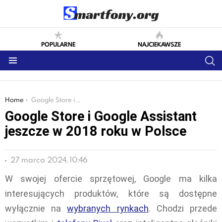
POPULARNE
NAJCIEKAWSZE
S
Menu
You are here:
Home
Google Store i Google Assistant jeszcze w 2018 roku w Polsce
Google Store i Google Assistant
jeszcze w 2018 roku w Polsce
27 marca 2024, 10:46
W swojej ofercie sprzętowej, Google ma kilka
interesujących produktów, które są dostępne
wyłącznie na
wybranych rynkach
. Chodzi przede