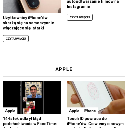
autoodtwarzanie filmów na
Instagramie
CZYTAJ WIĘCEJ
Użytkownicy iPhone’ów
skarżą się na samoczynnie
włączające się latarki
CZYTAJ WIĘCEJ
APPLE
Apple
Apple
iPhone
14-latek odkrył błąd
Touch ID powraca do
podsłuchiwania w FaceTime:
iPhone’ów: Co wiemy o nowym