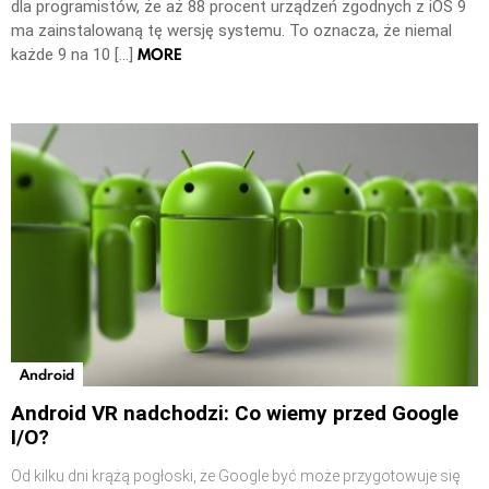
dla programistów, że aż 88 procent urządzeń zgodnych z iOS 9
ma zainstalowaną tę wersję systemu. To oznacza, że niemal
MORE
każde 9 na 10 […]
Android
Android VR nadchodzi: Co wiemy przed Google
I/O?
Od kilku dni krążą pogłoski, że Google być może przygotowuje się