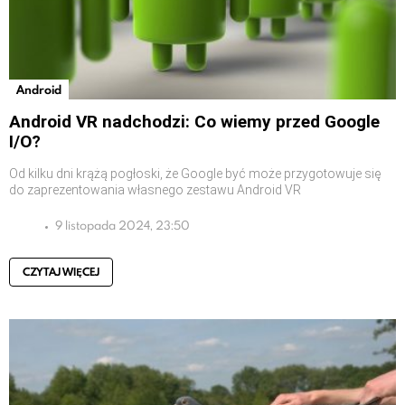
Android
Android VR nadchodzi: Co wiemy przed Google
I/O?
Od kilku dni krążą pogłoski, że Google być może przygotowuje się
do zaprezentowania własnego zestawu Android VR
9 listopada 2024, 23:50
CZYTAJ WIĘCEJ