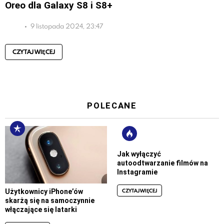
Oreo dla Galaxy S8 i S8+
9 listopada 2024, 23:47
CZYTAJ WIĘCEJ
POLECANE
Jak wyłączyć
autoodtwarzanie filmów na
Instagramie
CZYTAJ WIĘCEJ
Użytkownicy iPhone’ów
skarżą się na samoczynnie
włączające się latarki