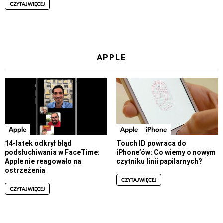
CZYTAJ WIĘCEJ
APPLE
Apple
Apple
iPhone
14-latek odkrył błąd
Touch ID powraca do
podsłuchiwania w FaceTime:
iPhone’ów: Co wiemy o nowym
Apple nie reagowało na
czytniku linii papilarnych?
ostrzeżenia
CZYTAJ WIĘCEJ
CZYTAJ WIĘCEJ