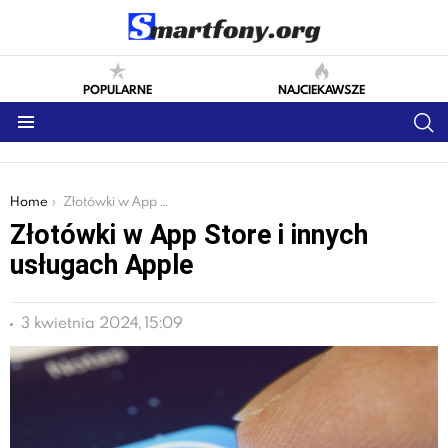
POPULARNE
NAJCIEKAWSZE
S
Menu
You are here:
Home
Złotówki w App Store i innych usługach Apple
Złotówki w App Store i innych
usługach Apple
3 kwietnia 2024, 15:09