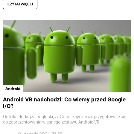
CZYTAJ WIĘCEJ
Android
Android VR nadchodzi: Co wiemy przed Google
I/O?
Od kilku dni krążą pogłoski, że Google być może przygotowuje się
do zaprezentowania własnego zestawu Android VR
9 listopada 2024, 23:50