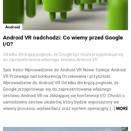
Android
Android VR nadchodzi: Co wiemy przed Google
I/O?
Od kilku dni krążą pogłoski, że Google być może przygotowuje się
do zaprezentowania własnego zestawu Android VR
Spis treści Wprowadzenie do Android VR Nowe funkcje Android
VR Przewaga nad konkurencją Oczekiwania i przyszłość
Wprowadzenie do Android VR Od kilku dni krążą pogłoski, że
Google przygotowuje się do zaprezentowania własnego
zestawu Android VR na zbliżającej się konferencji I/O. Chodzi o
samodzielny zestaw okularów, który będzie wyposażony we
MORE
własny procesor, wyświetlacz oraz system operacyjny. […]