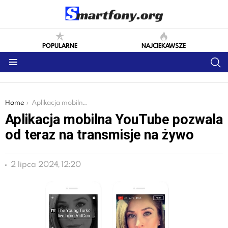
POPULARNE
NAJCIEKAWSZE
S
Menu
You are here:
Home
Aplikacja mobilna YouTube pozwala od teraz na transmisje na żywo
Aplikacja mobilna YouTube pozwala
od teraz na transmisje na żywo
2 lipca 2024, 12:20