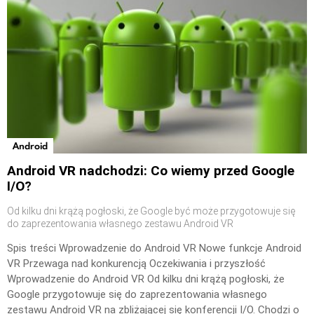
Android
Android VR nadchodzi: Co wiemy przed Google
I/O?
Od kilku dni krążą pogłoski, że Google być może przygotowuje się
do zaprezentowania własnego zestawu Android VR
Spis treści Wprowadzenie do Android VR Nowe funkcje Android
VR Przewaga nad konkurencją Oczekiwania i przyszłość
Wprowadzenie do Android VR Od kilku dni krążą pogłoski, że
Google przygotowuje się do zaprezentowania własnego
zestawu Android VR na zbliżającej się konferencji I/O. Chodzi o