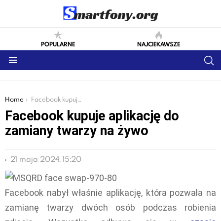
POPULARNE
NAJCIEKAWSZE
S
Menu
You are here:
Home
Facebook kupuje aplikację do zamiany twarzy na żywo
Facebook kupuje aplikację do
zamiany twarzy na żywo
21 maja 2024, 15:20
Facebook nabył właśnie aplikację, która pozwala na
zamianę twarzy dwóch osób podczas robienia