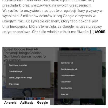
przeglądarki oraz wyszukiwarki na swoich urządzeniach.
Wszystko to oczywiście następstwo regulacji i kary grzywny w
wysokości 5 miliardów dolarów, którą Google otrzymało w
ubiegłym roku. Oczywiście organem, który tego dokonał jest
Unia Europejska, która stwierdziła, że Google narusza przepisy
MORE
antymonopolowe. Chodziło właśnie o brak możliwości […]
Android
Aplikacje
Google