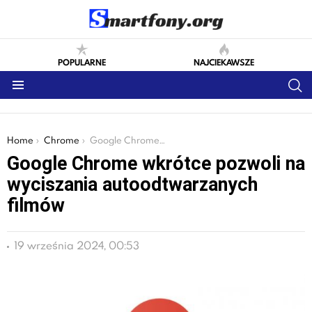
POPULARNE
NAJCIEKAWSZE
S
Menu
You are here:
Home
Chrome
Google Chrome wkrótce pozwoli na wyciszania autoodtwarzanych filmów
Google Chrome wkrótce pozwoli na
wyciszania autoodtwarzanych
filmów
19 września 2024, 00:53