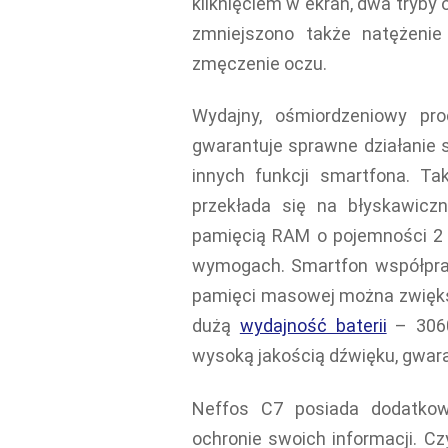
kliknięciem w ekran, dwa tryby o
zmniejszono także natężenie
zmęczenie oczu.
Wydajny, ośmiordzeniowy pr
gwarantuje sprawne działanie s
innych funkcji smartfona. T
przekłada się na błyskawicz
pamięcią RAM o pojemności 2 
wymogach. Smartfon współprac
pamięci masowej można zwięks
dużą
wydajność baterii
– 3060
wysoką jakością dźwięku, gwar
Neffos C7 posiada dodatkow
ochronie swoich informacji. Czy