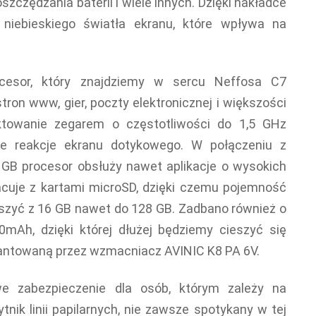
szczędzania baterii i wiele innych. Dzięki nakładce
 niebieskiego światła ekranu, które wpływa na
ocesor, który znajdziemy w sercu Neffosa C7
tron www, gier, poczty elektronicznej i większości
aktowanie zegarem o częstotliwości do 1,5 GHz
ne reakcje ekranu dotykowego. W połączeniu z
GB procesor obsłuży nawet aplikacje o wysokich
uje z kartami microSD, dzięki czemu pojemność
zyć z 16 GB nawet do 128 GB. Zadbano również o
mAh, dzięki której dłużej będziemy cieszyć się
antowaną przez wzmacniacz AVINIC K8 PA 6V.
e zabezpieczenie dla osób, którym zależy na
tnik linii papilarnych, nie zawsze spotykany w tej