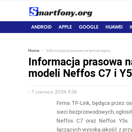
ANDROID
APPLE
GOOGLE
HUAWEI
You are here:
Home
Informacja prasowa na temat wprowadzenia modeli Neffos C7 i Y5s
Informacja prasowa 
modeli Neffos C7 i Y
7 czerwca 2024, 11:36
Firma TP-Link, będąca przez os
sieci bezprzewodowych, ogłosi
Neffos C7 oraz Neffos Y5s. 
łączących wysoką jakość z przy