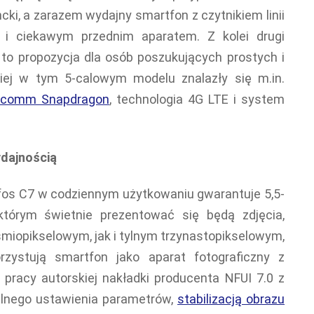
cki, a zarazem wydajny smartfon z czytnikiem linii
h i ciekawym przednim aparatem. Z kolei drugi
o propozycja dla osób poszukujących prostych i
iej w tym 5-calowym modelu znalazły się m.in.
lcomm Snapdragon
, technologia 4G LTE i system
ydajnością
os C7 w codziennym użytkowaniu gwarantuje 5,5-
którym świetnie prezentować się będą zdjęcia,
iopikselowym, jak i tylnym trzynastopikselowym,
rzystują smartfon jako aparat fotograficzny z
racy autorskiej nakładki producenta NFUI 7.0 z
lnego ustawienia parametrów,
stabilizacją obrazu