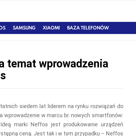
IOS
SAMSUNG
XIAOMI
BAZA TELEFONÓW
na temat wprowadzenia
5s
tatnich siedem lat liderem na rynku rozwiązań do
ła wprowadzenie w marcu br. nowych smartfonów:
Ideą marki Neffos jest produkowanie urządzeń
stępną ceną. Jest tak i w tym przypadku – Neffos