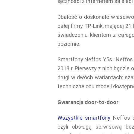
łączności z Internetem są sieci
Dbałość o doskonałe właściwoś
całej firmy TP-Link, mającej 21
świadczeniu klientom z całeg
poziomie.
Smartfony Neffos Y5s i Neffos
2018 r. Pierwszy z nich będzie 
drugi w dwóch wariantach: szar
techniczne obu modeli dostępn
Gwarancja door-to-door
Wszystkie smartfony
Neffos s
czyli obsługą serwisową be