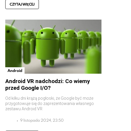
CZYTAJ WIĘCEJ
Android
Android VR nadchodzi: Co wiemy
przed Google I/O?
Od kilku dni krążą pogłoski, że Google być może
przygotowuje się do zaprezentowania własnego
zestawu Android VR
9 listopada 2024, 23:50