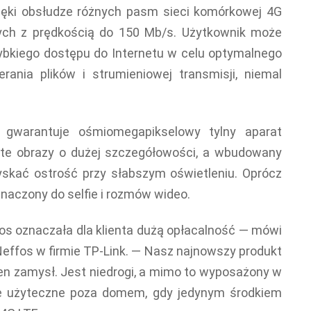
ięki obsłudze różnych pasm sieci komórkowej 4G
ych z prędkością do 150 Mb/s. Użytkownik może
bkiego dostępu do Internetu w celu optymalnego
rania plików i strumieniowej transmisji, niemal
 gwarantuje ośmiomegapikselowy tylny aparat
ste obrazy o dużej szczegółowości, a wbudowany
kać ostrość przy słabszym oświetleniu. Oprócz
znaczony do selfie i rozmów wideo.
os oznaczała dla klienta dużą opłacalność — mówi
Neffos w firmie TP-Link. — Nasz najnowszy produkt
en zamysł. Jest niedrogi, a mimo to wyposażony w
nie użyteczne poza domem, gdy jedynym środkiem