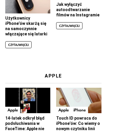
Jak wyłączyć
autoodtwarzanie
filmów na Instagramie
Użytkownicy
iPhone’ów skarżą się
CZYTAJ WIĘCEJ
na samoczynnie
włączające się latarki
CZYTAJ WIĘCEJ
APPLE
Apple
Apple
iPhone
14-latek odkrył błąd
Touch ID powraca do
podsłuchiwania w
iPhone’ów: Co wiemy o
FaceTime: Apple nie
nowym czytniku linii