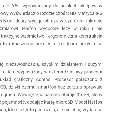
os – Y5s, wprowadzany do polskich sklepów w
owy wyświetlacz o rozdzielczości HD. Matryca IPS
stykę i dobry wygląd obrazu w szerokim zakresie
zmiarowi telefon wygodnie leży w ręku i nie
atrakcyjne wzornictwo i ergonomiczna konstrukcja
stu młodszemu pokoleniu. To dobra pozycja na
ię niezawodnością, szybkim działaniem i dużymi
ch. Jest wyposażony w czterordzeniowy procesor
kład graficzny Adreno. Procesor połączono z
GB, dzięki czemu smartfon bez zarzutu sprawuje
i grach. Wewnętrzna pamięć oferuje 16 GB, ale w
ć pojemność, dodając kartę microSD. Model Neffos
sób, które często podróżują, ale nie chcą wydać na