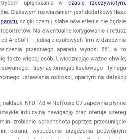
m trybem upiększania w
czasie rzeczywistym
,
fie. Ciekawym rozwiązaniem jest dodatkowy flesz
aparatu
, dzięki czemu słabe oświetlenie nie będzie
utoportretów. Na ewentualne korygowanie i retusz
od ArcSoft — jednej z czołowych firm w dziedzinie
widzenia przedniego aparatu wynosi 86°, a to
ię także więcej osób. Uwieczniając ważne chwile,
sowanego, trzynastomegapikselowego tylnego
znego ustawiania ostrości, opartym na detekcji
 nakładki NFUI 7.0 w Neffosie C7 zapewnia płynne
iezwykle intuicyjną nawigację oraz oferuje szereg
m.in. zrobienie screenshota poprzez przesunięcie
hni ekranu, wybudzenie urządzenia podwójnym