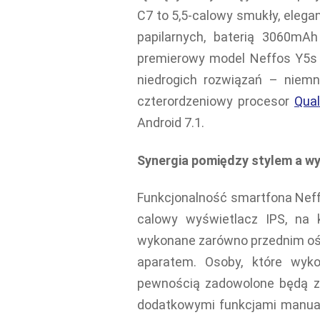
C7 to 5,5-calowy smukły, elegan
papilarnych, baterią 3060mA
premierowy model Neffos Y5s t
niedrogich rozwiązań – niemn
czterordzeniowy procesor
Qua
Android 7.1.
Synergia pomiędzy stylem a w
Funkcjonalność smartfona Neff
calowy wyświetlacz IPS, na 
wykonane zarówno przednim ośm
aparatem. Osoby, które wyko
pewnością zadowolone będą z p
dodatkowymi funkcjami manua